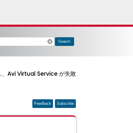
cancel
Search
i Virtual Service が失敗
Feedback
Subscribe