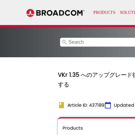
search
VKr 1.35 へのアップグレード後、
する
book
calendar_today
Article ID: 437189
Updated
Products