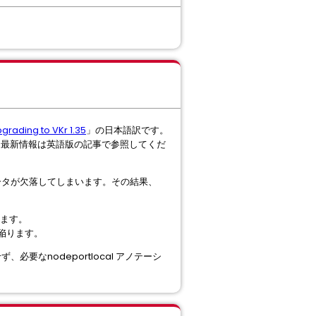
pgrading to VKr 1.35
」の日本語訳です。
。最新情報は英語版の記事で参照してくだ
al パラメータが欠落してしまいます。その結果、
ります。
に陥ります。
、必要なnodeportlocal アノテーシ