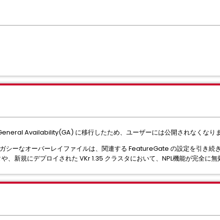
ate は General Availability(GA) に移行したため、ユーザーには公開されなくな
レガシーなオーバーレイファイルは、関連する FeatureGate の設定を引
スタや、新規にデプロイされた VKr 1.35 クラスタにおいて、NPL機能が完全