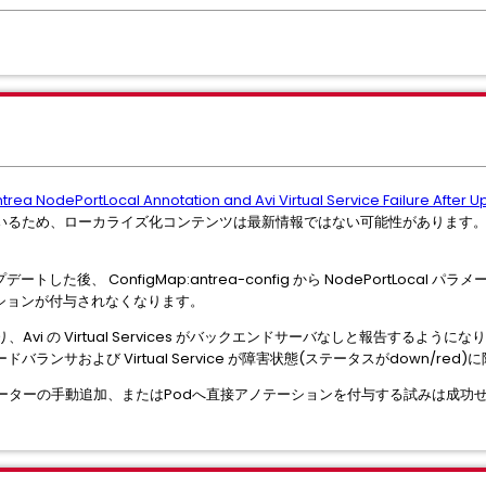
trea NodePortLocal Annotation and Avi Virtual Service Failure After U
いるため、ローカライズ化コンテンツは最新情報ではない可能性があります
アップデートした後、 ConfigMap:antrea-config から NodePortLoc
アノテーションが付与されなくなります。
、Avi の Virtual Services がバックエンドサーバなしと報告するようにな
ンサおよび Virtual Service が障害状態(ステータスがdown/red)
 へのパラメーターの手動追加、またはPodへ直接アノテーションを付与する試みは成功せず