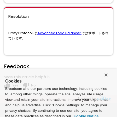
Resolution
Proxy Protocol は
Advanced Load Balancer
ではサポートされ
ています。
Feedback
Was this article helpful?
Cookies
thumb_up
thumb_down
Yes
No
Broadcom and our partners use technology, including cookies
to, among other things, operate the site, analyze site usage,
Powered by
view and retain your site interactions, improve your experience
and help us advertise. Click “Cookie Settings” to manage your
privacy choices. By continuing to use our site, you agree to
these data practices as described in our
Cookie Notice