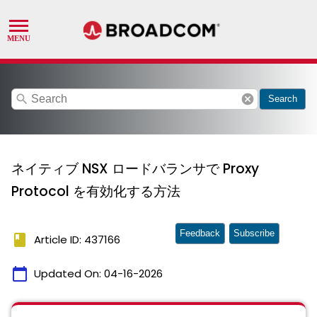
search
cancel
Search
ネイティブ NSX ロードバランサで Proxy
Protocol を有効化する方法
Feedback
Subscribe
book
Article ID: 437166
calendar_today
Updated On:
04-16-2026