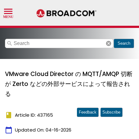
search
cancel
Search
VMware Cloud Director の MQTT/AMQP 切断
が Zerto などの外部サービスによって報告され
る
Feedback
Subscribe
book
Article ID: 437165
calendar_today
Updated On:
04-16-2026