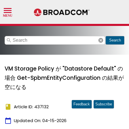
search
cancel
Search
VM Storage Policy が "Datastore Default" の
場合 Get-SpbmEntityConfiguration の結果が
空になる
Feedback
Subscribe
book
Article ID: 437132
calendar_today
Updated On:
04-15-2026