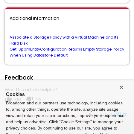
Additional Information
Associate a Storage Policy with a Virtual Machine and Its
Hard Disk
Get-SpbmEntityConfiguration Returns Empty Storage Policy
When Using Datastore Default
Feedback
Was this article helpful?
Cookies
thumb_up
thumb_down
Yes
No
Broadcom and our partners use technology, including cookies
to, among other things, operate the site, analyze site usage,
Powered by
view and retain your site interactions, improve your experience
and help us advertise. Click “Cookie Settings” to manage your
privacy choices. By continuing to use our site, you agree to