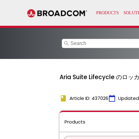
search
Aria Suite Lifecyc
book
calendar_today
Article ID: 437026
Updated
Products