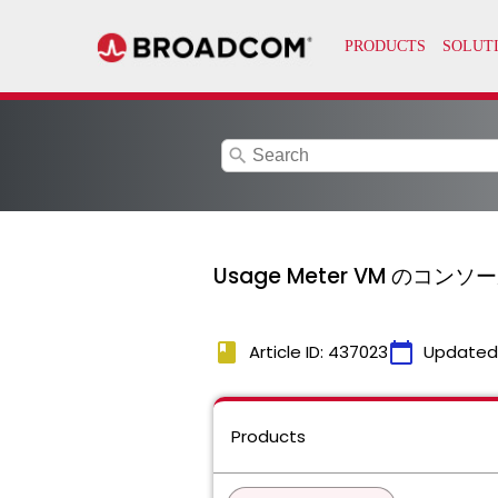
search
Usage Meter VM のコンソー
book
calendar_today
Article ID: 437023
Updated
Products