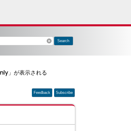
cancel
Search
ad-Only」が表示される
Feedback
Subscribe