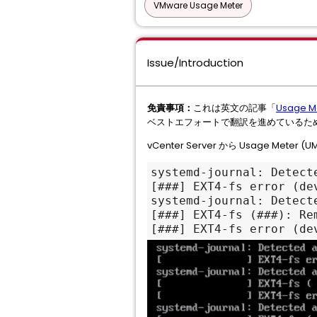
VMware Usage Meter
Issue/Introduction
免責事項：
これは英文の記事「
Usage Me
ベストエフォートで翻訳を進めているた
vCenter Server から Usage
systemd-journal: Detecte
[###] EXT4-fs error (de
systemd-journal: Detecte
[###] EXT4-fs (###): Re
[###] EXT4-fs error (de