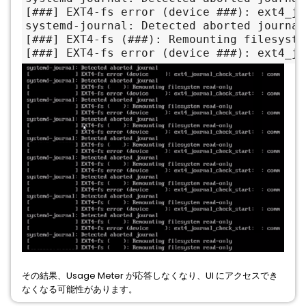
[###] EXT4-fs error (device ###): ext4_jo
systemd-journal: Detected aborted journal

[###] EXT4-fs (###): Remounting filesyste
[###] EXT4-fs error (device ###): ext4_jo
その結果、Usage Meter が応答しなくなり、UI にアクセスでき
なくなる可能性があります。