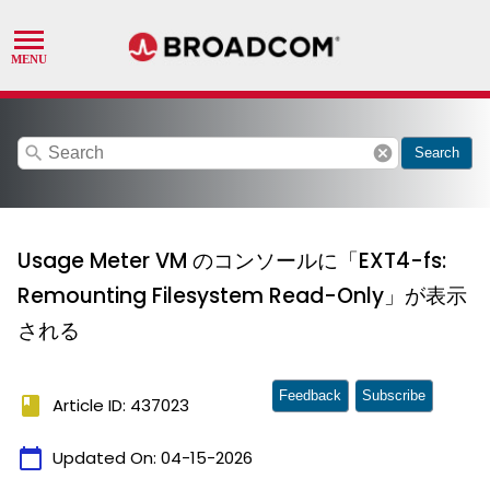
search
cancel
Search
Usage Meter VM のコンソールに「EXT4-fs:
Remounting Filesystem Read-Only」が表示
される
Feedback
Subscribe
book
Article ID: 437023
calendar_today
Updated On:
04-15-2026