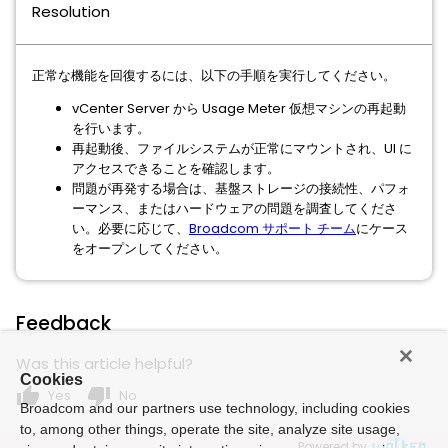
Resolution
正常な機能を回復するには、以下の手順を実行してください。
vCenter Server から Usage Meter 仮想マシンの再起動
を行います。
再起動後、ファイルシステムが正常にマウントされ、UI に
アクセスできることを確認します。
問題が再発する場合は、基盤ストレージの接続性、パフォ
ーマンス、またはハードウェアの問題を調査してくださ
い。必要に応じて、
Broadcom サポート チーム
にケース
をオープンしてください。
Feedback
Was this article helpful?
Cookies
thumb_up
thumb_down
Yes
No
Broadcom and our partners use technology, including cookies
to, among other things, operate the site, analyze site usage,
Powered by