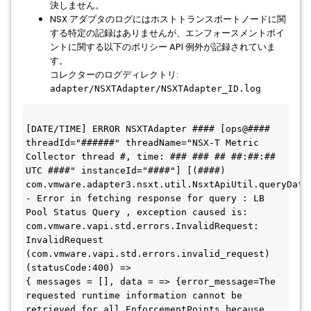
決しません。
NSX アダプタのログにはホストトランスポートノードに関
する特定の記録はありませんが、エンフォースメントポイ
ントに関する以下のポリシー API 例外が記録されていま
す。
コレクターのログディレクトリ:
adapter/NSXTAdapter/NSXTAdapter_ID.log
[DATE/TIME] ERROR NSXTAdapter #### [ops@#### 
threadId="######" threadName="NSX-T Metric 
Collector thread #, time: ### ### ## ##:##:## 
UTC ####" instanceId="####"] [(####) 
com.vmware.adapter3.nsxt.util.NsxtApiUtil.queryData]
- Error in fetching response for query : LB 
Pool Status Query , exception caused is: 
com.vmware.vapi.std.errors.InvalidRequest: 
InvalidRequest 
(com.vmware.vapi.std.errors.invalid_request) 
(statusCode:400) =>

{ messages = [], data = => {error_message=The 
requested runtime information cannot be 
retrieved for all EnforcementPoints because 