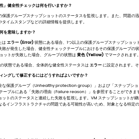
健全性」健全性チェックは何を行いますか？
の保護グループスナップショットのステータスを監視します。また、問題の
やタイムスタンプなどの詳細情報を提供します。
れは何を意味しますか？
たは
エラー (Error)
状態にある場合、1つ以上の保護グループスナップショッ
失敗が発生した場合、健全性チェックテーブルにおけるその保護グループの
プショットが失敗した場合、グループの状態は
黄色 (Yellow)
でマークされます
の状態である場合、全体的な健全性ステータスは
エラー
に設定されます。そ
ーティングして修正するにはどうすればよいですか？
グループ（Unhealthy protection group）」および「スナップショ
クテーブルにある「失敗の理由（Failure reason）」を参照することができ
ットのステータスと連続した失敗を監視します。VM スナップショットが継続
なるインフラストラクチャの問題である可能性が高いため、対象となる特定の 