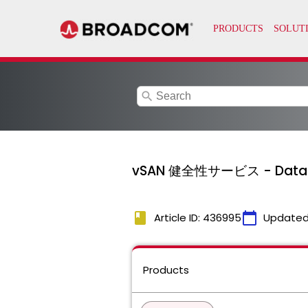
search
vSAN 健全性サービス - Dat
book
calendar_today
Article ID: 436995
Updated
Products