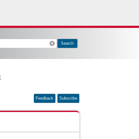
cancel
Search
性
Feedback
Subscribe