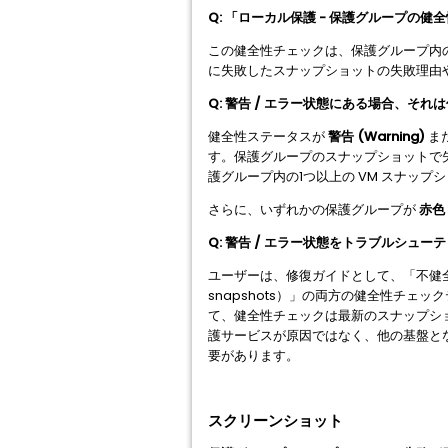
Q: 「ローカル保護 - 保護グループの
この健全性チェックは、保護グループ内
に失敗したスナップショットの失敗理由
Q: 警告 / エラー状態にある場合、そ
健全性ステータスが
警告 (Warning)
ま
す。保護グループのスナップショットで
護グループ内の1つ以上の VM スナッ
さらに、いずれかの保護グループが
赤色
Q: 警告 / エラー状態をトラブルシュ
ユーザーは、修復ガイドとして、「不健全な保護
snapshots）」の両方の健全性チェッ
て、健全性チェックは最新のスナップショ
護サービスが原因ではなく、他の基盤と
要があります。
スクリーンショット