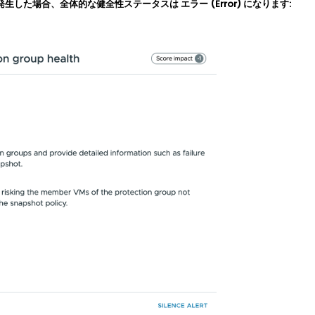
した場合、全体的な健全性ステータスは エラー (Error) になります: