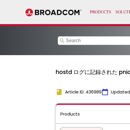
search
hostd ログに記録された p
book
calendar_today
Article ID: 436989
Updated
Products