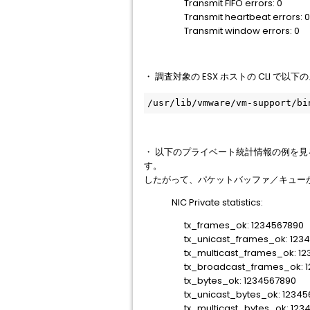
Transmit FIFO errors: 0
Transmit heartbeat errors: 0
Transmit window errors: 0
・ 調査対象の ESX ホストの CLI
/usr/lib/vmware/vm-support/bi
・ 以下のプライベート統計情報の例を見ると、"
す。
したがって、パケットバッファ／キュー
NIC Private statistics:
tx_frames_ok: 1234567890
tx_unicast_frames_ok: 123
tx_multicast_frames_ok: 12
tx_broadcast_frames_ok: 1
tx_bytes_ok: 1234567890
tx_unicast_bytes_ok: 12345
tx_multicast_bytes_ok: 123