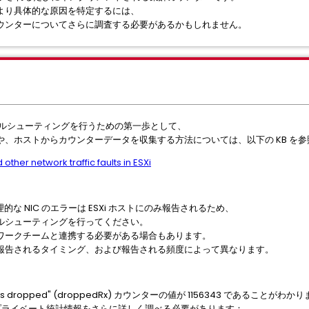
より具体的な原因を特定するには、
ウンターについてさらに調査する必要があるかもしれません。
ブルシューティングを行うための第一歩として、
、ホストからカウンターデータを収集する方法については、以下の KB を
other network traffic faults in ESXi
的な NIC のエラーは ESXi ホストにのみ報告されるため、
ルシューティングを行ってください。
ワークチームと連携する必要がある場合もあります。
報告されるタイミング、および報告される頻度によって異なります。
ts dropped" (droppedRx) カウンターの値が 1156343 であることがわか
 プライベート統計情報をさらに詳しく調べる必要があります：