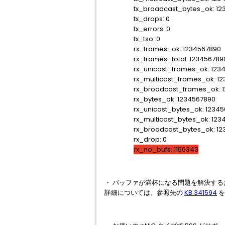
tx_broadcast_bytes_ok: 12
tx_drops: 0
tx_errors: 0
tx_tso: 0
rx_frames_ok: 1234567890
rx_frames_total: 123456789
rx_unicast_frames_ok: 123
rx_multicast_frames_ok: 12
rx_broadcast_frames_ok: 1
rx_bytes_ok: 1234567890
rx_unicast_bytes_ok: 12345
rx_multicast_bytes_ok: 123
rx_broadcast_bytes_ok: 12
rx_drop: 0
rx_no_bufs: 1156343
・ バッファが満杯になる問題を解決するた
詳細については、参照先の
KB 341594
を