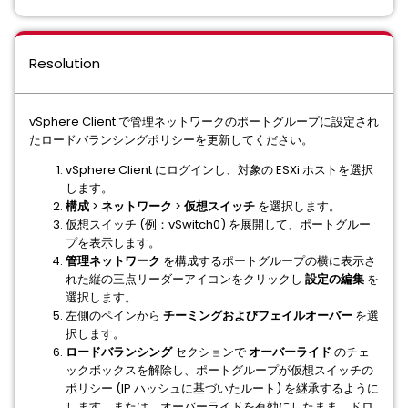
Resolution
vSphere Client で管理ネットワークのポートグループに設定され
たロードバランシングポリシーを更新してください。
vSphere Client にログインし、対象の ESXi ホストを選択
します。
構成
>
ネットワーク
>
仮想スイッチ
を選択します。
仮想スイッチ (例：vSwitch0) を展開して、ポートグルー
プを表示します。
管理ネットワーク
を構成するポートグループの横に表示さ
れた縦の三点リーダーアイコンをクリックし
設定の編集
を
選択します。
左側のペインから
チーミングおよびフェイルオーバー
を選
択します。
ロードバランシング
セクションで
オーバーライド
のチェ
ックボックスを解除し、ポートグループが仮想スイッチの
ポリシー (IP ハッシュに基づいたルート) を継承するように
します。または、オーバーライドを有効にしたまま、ドロ