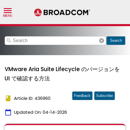
search
cancel
Search
VMware Aria Suite Lifecycle のバージョンを
UI で確認する方法
Feedback
Subscribe
book
Article ID: 436960
calendar_today
Updated On:
04-14-2026