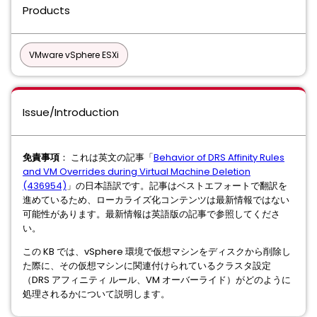
Products
VMware vSphere ESXi
Issue/Introduction
免責事項
： これは英文の記事「
Behavior of DRS Affinity Rules
and VM Overrides during Virtual Machine Deletion
(436954)
」の日本語訳です。記事はベストエフォートで翻訳を
進めているため、ローカライズ化コンテンツは最新情報ではない
可能性があります。最新情報は英語版の記事で参照してくださ
い。
この KB では、vSphere 環境で仮想マシンをディスクから削除し
た際に、その仮想マシンに関連付けられているクラスタ設定
（DRS アフィニティ ルール、VM オーバーライド）がどのように
処理されるかについて説明します。