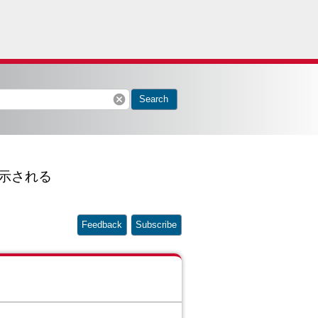
cancel
Search
と表示される
Feedback
Subscribe