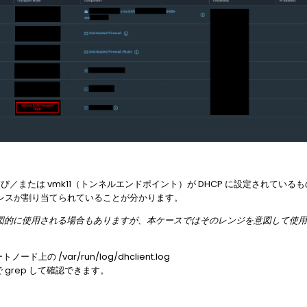
 および／または vmk11（トンネルエンドポイント）が DHCP に設定されているも
A）のアドレスが割り当てられていることが分かります。
EP IP として意図的に使用される場合もありますが、本ケースではそのレンジを意図
ノード上の /var/run/log/dhclient.log
d」で grep して確認できます。