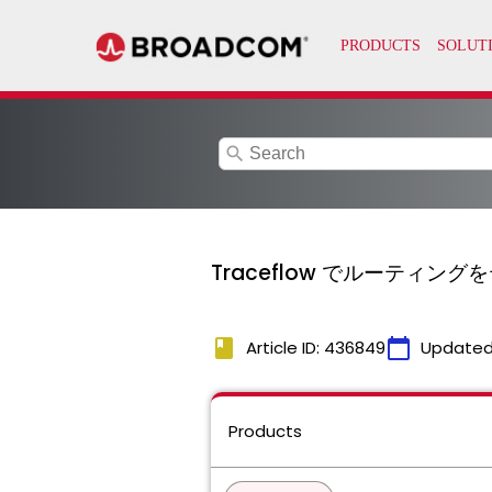
search
Traceflow でルーティングをテ
book
calendar_today
Article ID: 436849
Updated
Products