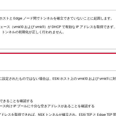
 ホストと Edge ノード間でトンネルを確立できていないことに起因します。
ェース（vmk10 および vmk11）が DHCP で有効な IP アドレスを取得でき
、トンネルの初期化が正しく行われません。
設定されたものではない場合は、ESXi ホスト上の vmk10 および vmk11 
達できることを確認する
フェース向け IP プールに十分な空きアドレスがあることを確認する
 IP アドレスを取得できれば、NSX トンネルが確立され、ESXi TEP と Edge 