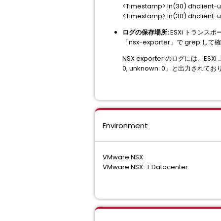
<Timestamp> In(30) dhclient
<Timestamp> In(30) dhclient
ログの保存場所:
ESXi トランスポート
「nsx-exporter」で grep 
NSX exporter のログには、ESXi 上で
0, unknown: 0」と出力
Environment
VMware NSX
VMware NSX-T Datacenter