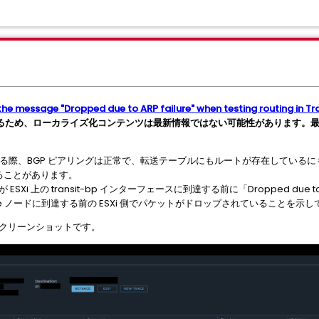
the message "Dropped due to ARP failure" when testing routing in T
るため、ローカライズ化コンテンツは最新情報ではない可能性があります。
している際、BGP ピアリングは正常で、転送テーブルにもルートが存在しているにもかか
示されることがあります。
 ESXi 上の transit-bp インターフェースに到達する前に「Dropped due 
e ノードに到達する前の ESXi 側でパケットがドロップされていることを示し
ルスクリーンショットです。