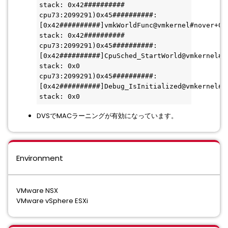
stack: 0x42##########
cpu73:2099291)0x45##########:
[0x42##########]vmkWorldFunc@vmkernel#nover+0x4
stack: 0x42##########
cpu73:2099291)0x45##########:
[0x42##########]CpuSched_StartWorld@vmkernel#no
stack: 0x0
cpu73:2099291)0x45##########:
[0x42##########]Debug_IsInitialized@vmkernel#no
stack: 0x0
DVSでMACラーニングが有効になっています。
Environment
VMware NSX
VMware vSphere ESXi