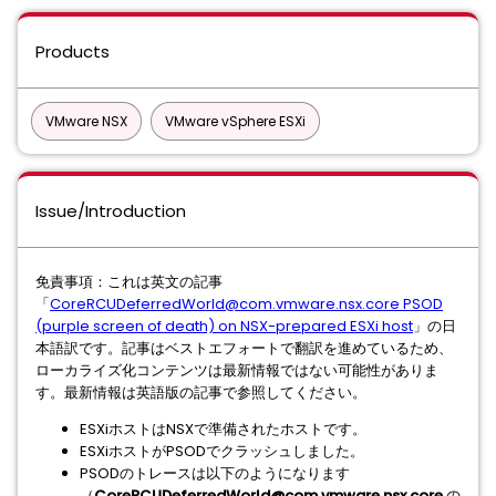
Products
VMware NSX
VMware vSphere ESXi
Issue/Introduction
免責事項：これは英文の記事
「
CoreRCUDeferredWorld@com.vmware.nsx.core PSOD
(purple screen of death) on NSX-prepared ESXi host
」の日
本語訳です。記事はベストエフォートで翻訳を進めているため、
ローカライズ化コンテンツは最新情報ではない可能性がありま
す。最新情報は英語版の記事で参照してください。
ESXiホストはNSXで準備されたホストです。
ESXiホストがPSODでクラッシュしました。
PSODのトレースは以下のようになります
（
CoreRCUDeferredWorld@com.vmware.nsx.core
の