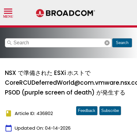
search
cancel
Search
NSX で準備された ESXi ホストで
CoreRCUDeferredWorld@com.vmware.nsx.c
PSOD (purple screen of death) が発生する
Feedback
Subscribe
book
Article ID: 436802
calendar_today
Updated On:
04-14-2026