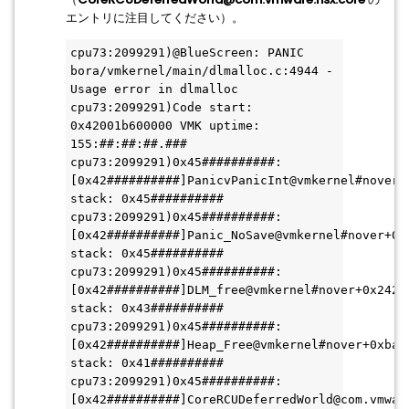
エントリに注目してください）。
cpu73:2099291)@BlueScreen: PANIC 
bora/vmkernel/main/dlmalloc.c:4944 - 
Usage error in dlmalloc
cpu73:2099291)Code start: 
0x42001b600000 VMK uptime: 
155:##:##:##.###
cpu73:2099291)0x45##########:
[0x42##########]PanicvPanicInt@vmkernel#nover+0
stack: 0x45##########
cpu73:2099291)0x45##########:
[0x42##########]Panic_NoSave@vmkernel#nover+0x4
stack: 0x45##########
cpu73:2099291)0x45##########:
[0x42##########]DLM_free@vmkernel#nover+0x242 
stack: 0x43##########
cpu73:2099291)0x45##########:
[0x42##########]Heap_Free@vmkernel#nover+0xba 
stack: 0x41##########
cpu73:2099291)0x45##########:
[0x42##########]CoreRCUDeferredWorld@com.vmwar