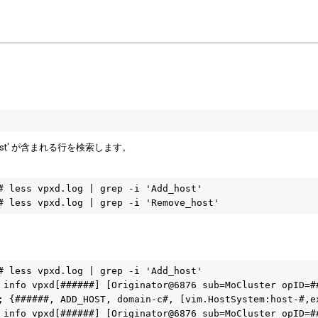
。
e_host' が含まれる行を検索します。
# less vpxd.log | grep -i 'Add_host'

# less vpxd.log | grep -i 'Remove_host'
# less vpxd.log | grep -i 'Add_host'

 info vpxd[######] [Originator@6876 sub=MoCluster opID=##
; {######, ADD_HOST, domain-c#, [vim.HostSystem:host-#,ex
 info vpxd[######] [Originator@6876 sub=MoCluster opID=##