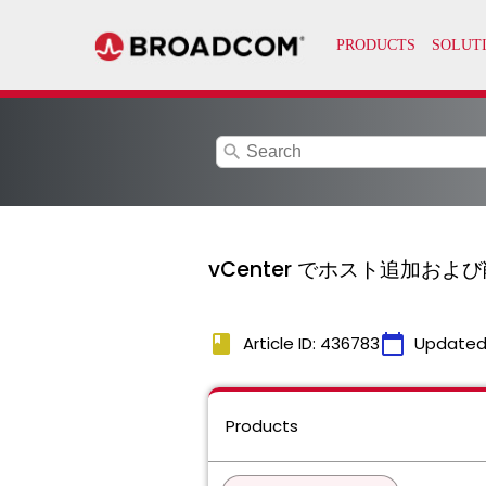
search
vCenter でホスト追加お
book
calendar_today
Article ID: 436783
Updated
Products