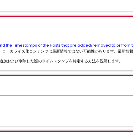
ind the Timestamps of the Hosts that are added/removed to or from 
、ローカライズ化コンテンツは最新情報ではない可能性があります。最新情
ストを追加および削除した際のタイムスタンプを特定する方法を説明します。