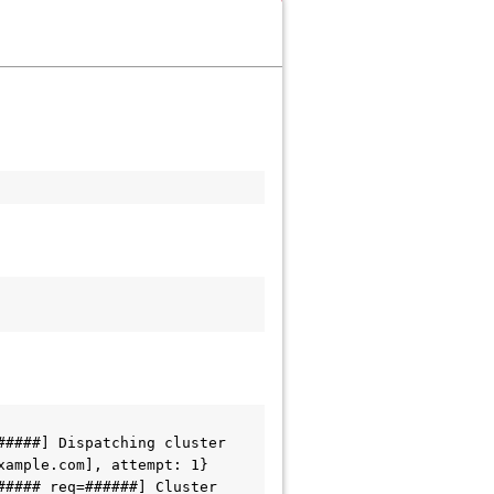
####] Dispatching cluster 
ample.com], attempt: 1}

#### req=######] Cluster 