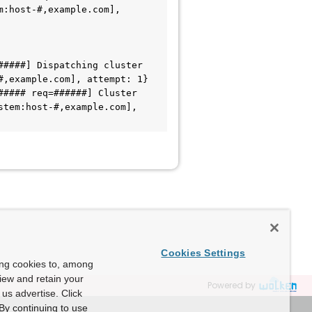
:host-#,example.com], 
####] Dispatching cluster 
,example.com], attempt: 1}

#### req=######] Cluster 
tem:host-#,example.com], 
Cookies Settings
ing cookies to, among
view and retain your
Powered by
us advertise. Click
By continuing to use