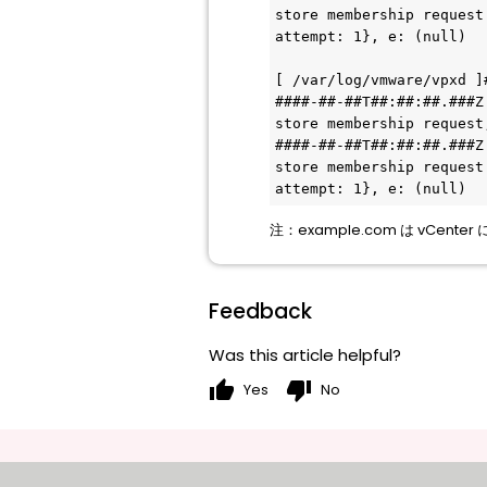
store membership request
attempt: 1}, e: (null)

[ /var/log/vmware/vpxd ]
####-##-##T##:##:##.###Z
store membership request
####-##-##T##:##:##.###Z
store membership request
注：example.com は vCent
Feedback
Was this article helpful?
thumb_up
thumb_down
Yes
No