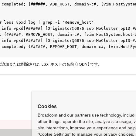
 completed; {######, ADD_HOST, domain-c#, [vim.HostSystem
# less vpxd.log | grep -i 'Remove_host'

 info vpxd[######] [Originator@6876 sub=MoCluster opID=##
; {######, REMOVE_HOST, domain-c#, [vim.HostSystem:host-#
 info vpxd[######] [Originator@6876 sub=MoCluster opID=##
 completed; {######, REMOVE_HOST, domain-c#, [vim.HostSys
er に追加または削除された ESXi ホストの名前 (FQDN) です。
Cookies
Broadcom and our partners use technology, includ
other things, operate the site, analyze site usage, 
site interactions, improve your experience and help 
“Cookie Settings” to manage your privacy choices. 