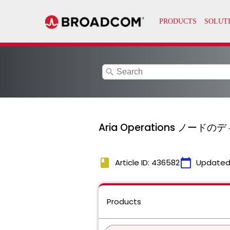
search
Aria Operations ノ
book
calendar_today
Article ID: 436582
Updated
Products