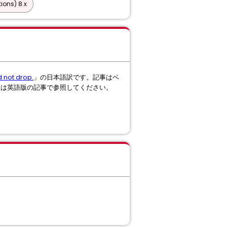
ions) 8.x
d not drop.
」の日本語訳です。記事はベ
報は英語版の記事で参照してください。