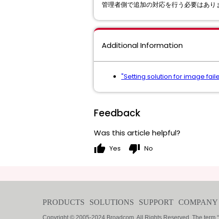
管理者側で追加の対応を行う必要はあり
Additional Information
"Setting solution for image fai
Feedback
Was this article helpful?
thumb_up
thumb_down
Yes
No