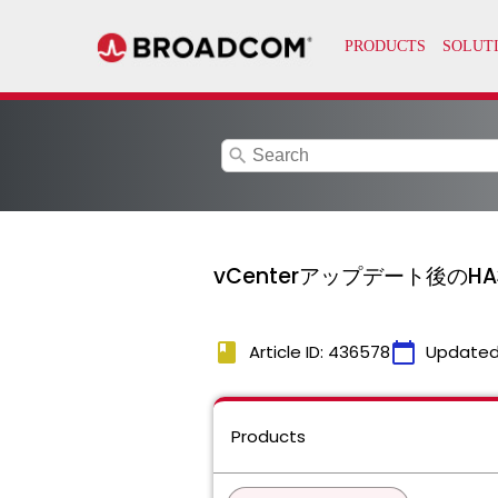
search
vCenterアップデート後
book
calendar_today
Article ID: 436578
Updated
Products