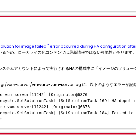
solution for image failed." error occurred during HA configuration af
いるため、ローカライズ化コンテンツは最新情報ではない可能性があります
後、システムアカウントによって実行されるHAの構成中に「イメージのソリュ
datemgr/vum-server/vmware-vum-server.log に、以下のよう
e-vum-server[11242] [Originator@6876
ecycle.SetSolutionTask] [SetSolutionTask 169] HA depot i
re-vum-server[11242] [Originator@6876
ecycle.SetSolutionTask] [SetSolutionTask 184] Failed to 
t