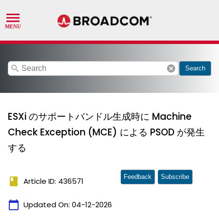
search
cancel
Search
ESXi のサポートバンドル生成時に Machine
Check Exception (MCE) による PSOD が発生
する
Feedback
Subscribe
book
Article ID: 436571
calendar_today
Updated On:
04-12-2026