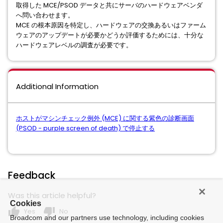
取得した MCE/PSOD データと共にサーバのハードウェアベンダ
へ問い合わせます。
MCE の根本原因を特定し、ハードウェアの交換あるいはファーム
ウェアのアップデートが必要かどうか評価するためには、十分な
ハードウェアレベルの調査が必要です。
Additional Information
ホストがマシンチェック例外 (MCE) に関する紫色の診断画面
(PSOD - purple screen of death) で停止する
Feedback
Was this article helpful?
Cookies
thumb_up
thumb_down
Yes
No
Broadcom and our partners use technology, including cookies