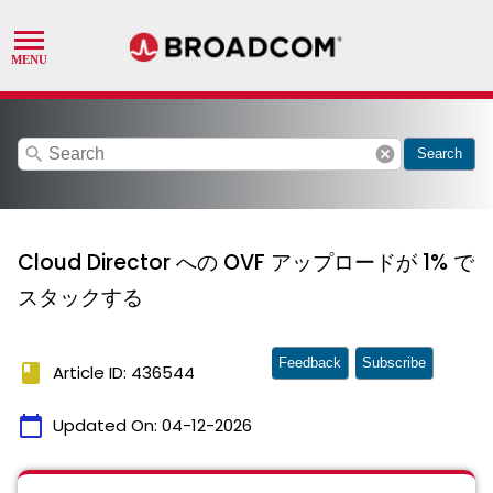
search
cancel
Search
Cloud Director への OVF アップロードが 1% で
スタックする
Feedback
Subscribe
book
Article ID: 436544
calendar_today
Updated On:
04-12-2026