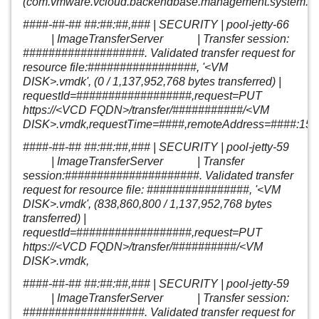
(com.vmware.vcloud.backendbase.management.system.Task
####-##-## ##:##:##,### | SECURITY | pool-jetty-66
| ImageTransferServer | Transfer session:
###################. Validated transfer request for
resource file:#################, '<VM
DISK>.vmdk', (0 / 1,137,952,768 bytes transferred) |
requestId=##################,request=PUT
https://<VCD FQDN>/transfer/###########/<VM
DISK>.vmdk,requestTime=####,remoteAddress=####:15
####-##-## ##:##:##,### | SECURITY | pool-jetty-59
| ImageTransferServer | Transfer
session:#####################. Validated transfer
request for resource file: ################, '<VM
DISK>.vmdk', (838,860,800 / 1,137,952,768 bytes
transferred) |
requestId=##################
,request=PUT
https://<VCD FQDN>/transfer/##########/<VM
DISK>.vmdk,
####-##-## ##:##:##,### | SECURITY | pool-jetty-59
| ImageTransferServer | Transfer session:
###################
. Validated transfer request for