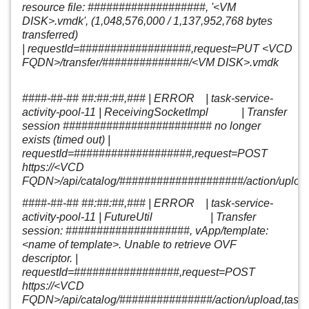
resource file:
###################
, '
<VM
DISK>.vmdk
', (1,048,576,000 / 1,137,952,768 bytes
transferred)
|
requestId=##################
,request=PUT
<VCD
FQDN>/transfer/##############/<VM DISK>.vmdk
####-##-## ##:##:##,### | ERROR | task-service-
activity-pool-11 | ReceivingSocketImpl | Transfer
session ######################## no longer
exists (timed out) |
requestId=###################,request=POST
https://<VCD
FQDN>/api/catalog/####################/action/uplo
####-##-## ##:##:##,### | ERROR | task-service-
activity-pool-11 | FutureUtil | Transfer
session: ####################, vApp/template:
<name of template>. Unable to retrieve OVF
descriptor. |
requestId=#################,request=POST
https://<VCD
FQDN>/api/catalog/###############/action/upload,ta