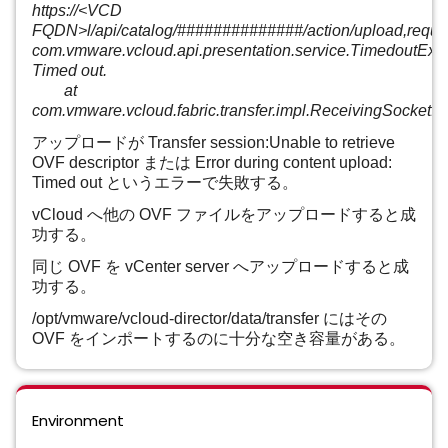
https://<VCD
FQDN>l/api/catalog/##############/action/upload,re
com.vmware.vcloud.api.presentation.service.TimedoutExce
Timed out.
at
com.vmware.vcloud.fabric.transfer.impl.ReceivingSocketI
アップロードが Transfer session:Unable to retrieve
OVF descriptor または Error during content upload:
Timed out というエラーで失敗する。
vCloud へ他の OVF ファイルをアップロードすると成
功する。
同じ OVF を vCenter server へアップロードすると成
功する。
/opt/vmware/vcloud-director/data/transfer にはその
OVF をインポートするのに十分な空き容量がある。
Environment