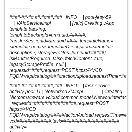
--------------
####-##-## ##:##:##,### | INFO | pool-jetty-59
| VAlcServiceImpl | [valc] Creating vApp
template backing:
templateBackingId=urn:uuid:######,
transferSessionId=urn:uuid:
####
, templateName=
<template name>, templateDescription=<template
description>, storageProfiles=[urn:uuid:#####],
isManifestRequired=false, fetchContent=true,
legacyStorageProfile=null |
requestId=####,request=POST https://<VCD
FQDN>/api/catalog/####/action/upload,requestTime=##
####-##-## ##:##:##,### | INFO | task-service-
activity-pool-11 | NetworkedVMImpl | Creating
Nic(com.vmware.vcloud.common.model.NetworkInterfac
| requestId=################,request=POST
https://<VCD
FQDN>/api/catalog/#####/action/upload,requestTime=##
vcd=############,task=#####################
activity=