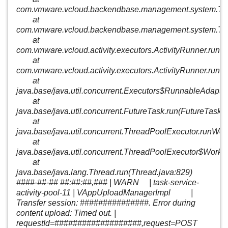
com.vmware.vcloud.backendbase.management.system.TaskA
at
com.vmware.vcloud.backendbase.management.system.TaskA
at
com.vmware.vcloud.activity.executors.ActivityRunner.runP
at
com.vmware.vcloud.activity.executors.ActivityRunner.run(A
at
java.base/java.util.concurrent.Executors$RunnableAdapter.
at
java.base/java.util.concurrent.FutureTask.run(FutureTask.j
at
java.base/java.util.concurrent.ThreadPoolExecutor.runWo
at
java.base/java.util.concurrent.ThreadPoolExecutor$Worke
at
java.base/java.lang.Thread.run(Thread.java:829)
####-##-## ##:##:##,### | WARN | task-service-
activity-pool-11 | VAppUploadManagerImpl |
Transfer session: ###############. Error during
content upload: Timed out. |
requestId=###################,request=POST