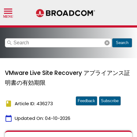
search
cancel
Search
VMware Live Site Recovery アプライアンス証
明書の有効期限
Feedback
Subscribe
book
Article ID: 436273
calendar_today
Updated On:
04-10-2026