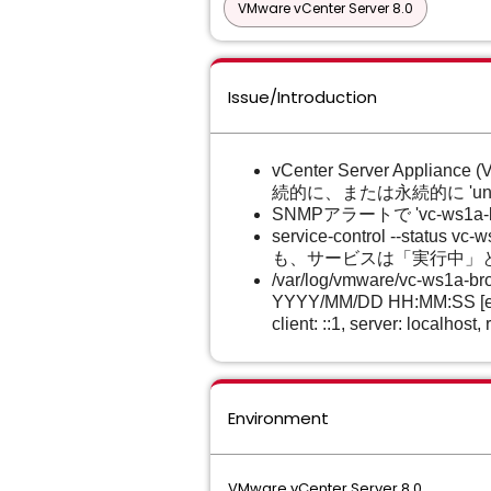
VMware vCenter Server 8.0
Issue/Introduction
vCenter Server App
続的に、または永続的に 'un
SNMPアラートで
'vc-ws1
service-control -
も、サービスは「実行中」
/var/log/vmware/vc-ws
YYYY/MM/DD HH:MM:SS [error]
client: ::1, server: localhos
Environment
VMware vCenter Server 8.0