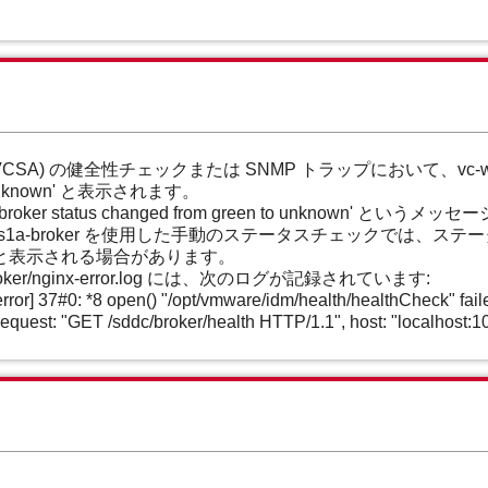
liance (VCSA) の健全性チェックまたは SNMP トラップにおいて、vc
known' と表示されます。
a-broker status changed from green to unknown
-status vc-ws1a-broker を使用した手動のステータスチェック
と表示される場合があります。
1a-broker/nginx-error.log には、次のログが記録されています:
 37#0: *8 open() "/opt/vmware/idm/health/healthCheck" failed (
t, request: "GET /sddc/broker/health HTTP/1.1", host: "localhost: