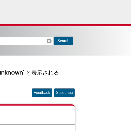
cancel
Search
unknown' と表示される
Feedback
Subscribe