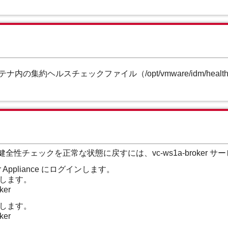
ンテナ内の集約ヘルスチェックファイル（/opt/vmware/idm/healt
し、健全性チェックを正常な状態に戻すには、vc-ws1a-broker
ver Appliance にログインします。
停止します。
ker
開始します。
oker