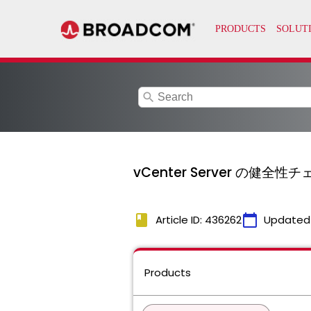
search
vCenter Server の健全
book
calendar_today
Article ID: 436262
Updated
Products