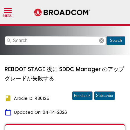
search
cancel
Search
REBOOT STAGE 後に SDDC Manager のアップ
グレードが失敗する
Feedback
Subscribe
book
Article ID: 436125
calendar_today
Updated On:
04-14-2026