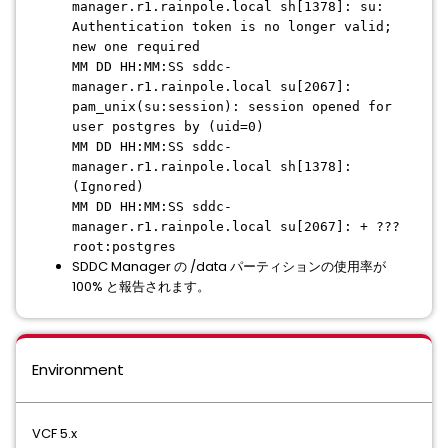
manager.r1.rainpole.local sh[1378]: su:
Authentication token is no longer valid;
new one required
MM DD HH:MM:SS sddc-
manager.r1.rainpole.local su[2067]:
pam_unix(su:session): session opened for
user postgres by (uid=0)
MM DD HH:MM:SS sddc-
manager.r1.rainpole.local sh[1378]:
(Ignored)
MM DD HH:MM:SS sddc-
manager.r1.rainpole.local su[2067]: + ???
root:postgres
SDDC Manager の /data パーティションの使用率が
100% と報告されます。
Environment
VCF 5.x