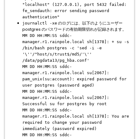
"localhost" (127.0.0.1), port 5432 failed:
fe_sendauth: error sending password
authentication"
のログには、以下のようにユーザー
journalctl -xe
postgres のパスワードの有効期限切れが記録されます。
MM DD HH:MM:SS sddc-
manager.r1.rainpole.local sh[1378]: + su -s
/bin/bash postgres -c 'sed -i -e
'\''/^host/s/trust$/md5/'\''
/data/pgdata13/pg_hba.conf'
MM DD HH:MM:SS sddc-
manager.r1.rainpole.local su[2067]:
pam_unix(su:account): expired password for
user postgres (password aged)
MM DD HH:MM:SS sddc-
manager.r1.rainpole.local su[2067]:
Successful su for postgres by root
MM DD HH:MM:SS sddc-
manager.r1.rainpole.local sh[1378]: You are
required to change your password
immediately (password expired)
MM DD HH:MM:SS sddc-