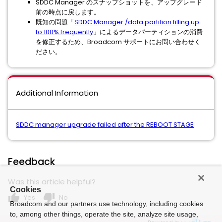
SDDC Manager のスナップショットを、アップグレード
前の時点に戻します。
既知の問題「
SDDC Manager /data partition filling up
to 100% frequently
」によるデータパーティションの消費
を修正するため、Broadcom サポートにお問い合わせく
ださい。
Additional Information
SDDC manager upgrade failed after the REBOOT STAGE
Feedback
Was this article helpful?
Cookies
thumb_up
thumb_down
Yes
No
Broadcom and our partners use technology, including cookies
to, among other things, operate the site, analyze site usage,