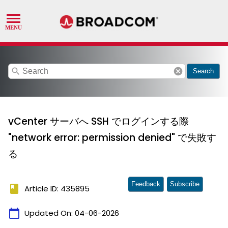
search
cancel
Search
vCenter サーバへ SSH でログインする際
"network error: permission denied" で失敗す
る
Feedback
Subscribe
book
Article ID: 435895
calendar_today
Updated On:
04-06-2026