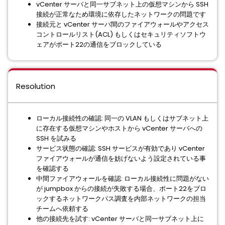
vCenter サーバと同一サブネット上の仮想マシンから SSH
接続が正常なため環境に依存したネットワークの問題です
接続元と vCenter サーバ間のファイアウォールやアクセス
コントロールリスト(ACL) もしくはセキュリティソフトウ
ェアがポート22の通信をブロックしている
Resolution
ローカル接続性の確認: 同一の VLAN もしくはサブネット上
に存在する仮想マシンやホストから vCenter サーバへの
SSH を試みる
サービス状態の確認: SSH サービスが有効であり vCenter
ファイアウォールが通信を妨げないよう設定されている事
を確認する
中間ファイアウォールを確認: ローカル接続性に問題がない
が jumpbox からの接続が失敗する場合、ポート22をブロ
ックするネットワークパス調査を内部ネットワークの担当
チームへ依頼する
他の接続先を試す: vCenter サーバと同一サブネット上に