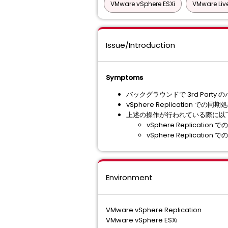
VMware vSphere ESXi
VMware Liv
Issue/Introduction
Symptoms
バックグラウンドで 3rd Par
vSphere Replicati
上述の操作が行われている際に以
vSphere Replica
vSphere Replica
Environment
VMware vSphere Replication
VMware vSphere ESXi