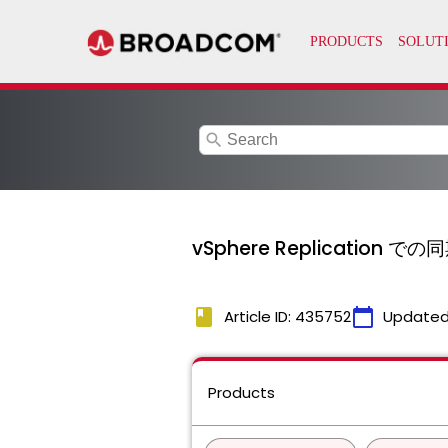
search
vSphere Replicati
book
calendar_today
Article ID: 435752
Updated
Products