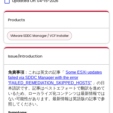
calendar_today
Updated On:
04-15-2026
Products
VMware SDDC Manager / VCF Installer
Issue/Introduction
免責事項
：これは英文の記事「
Some ESXi updates
failed via SDDC Manager with the error
“FAILED_REMEDIATION_SKIPPED_HOSTS”
」の日
本語訳です。記事はベストエフォートで翻訳を進めて
いるため、ローカライズ化コンテンツは最新情報では
ない可能性があります。最新情報は英語版の記事で参
照してください。
Symptoms
: