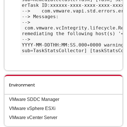
erTask ID:xxxxxx-xxxx-xxxx-xxxx-xxxxx
-->    com.vmware.vapi.std.errors.err
--> Messages:
-->   
 com.vmware.vcIntegrity.lifecycle.Rem
remediating the following host(s) '< 
-->
YYYY-MM-DDTHH:MM:SS.000+0000 warning 
sub=TaskStatsCollector] [taskStatsCol
Environment
VMware SDDC Manager
VMware vSphere ESXi
VMware vCenter Server