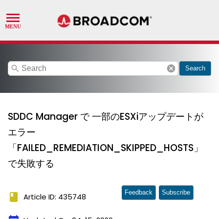
search
cancel
Search
SDDC Manager で 一部のESXiアップデートが
エラー
「FAILED_REMEDIATION_SKIPPED_HOSTS」
で失敗する
Feedback
Subscribe
book
Article ID: 435748