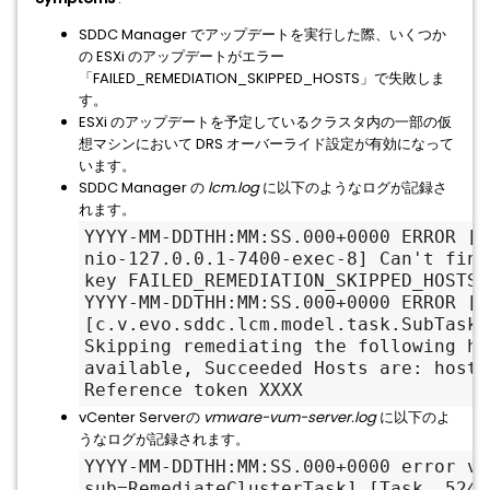
SDDC Manager でアップデートを実行した際、いくつか
の ESXi のアップデートがエラー
「FAILED_REMEDIATION_SKIPPED_HOSTS」で失敗しま
す。
ESXi のアップデートを予定しているクラスタ内の一部の仮
想マシンにおいて DRS オーバーライド設定が有効になって
います。
SDDC Manager の
lcm.log
に以下のようなログが記録さ
れます。
YYYY-MM-DDTHH:MM:SS.000+0000 ERROR [v
nio-127.0.0.1-7400-exec-8] Can't find
key FAILED_REMEDIATION_SKIPPED_HOSTS
YYYY-MM-DDTHH:MM:SS.000+0000 ERROR [v
[c.v.evo.sddc.lcm.model.task.SubTask,
Skipping remediating the following ho
available, Succeeded Hosts are: host-
Reference token XXXX
vCenter Serverの
vmware-vum-server.log
に以下のよ
うなログが記録されます。
YYYY-MM-DDTHH:MM:SS.000+0000 error vm
sub=RemediateClusterTask] [Task, 524]