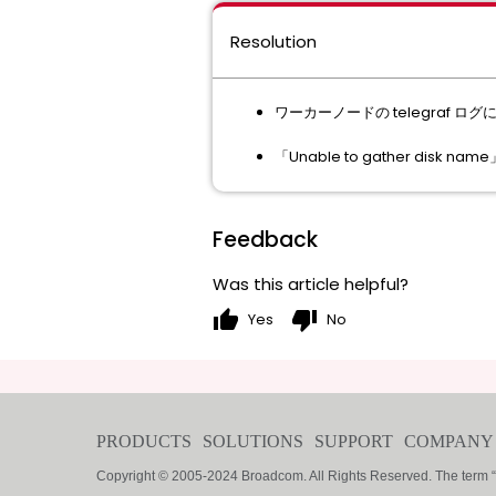
Resolution
ワーカーノードの telegraf ログ
「Unable to gather di
Feedback
Was this article helpful?
thumb_up
thumb_down
Yes
No