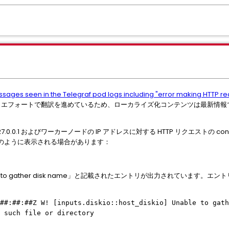
ssages seen in the Telegraf pod logs including "error making HTTP re
トエフォートで翻訳を進めているため、ローカライズ化コンテンツは最新情報
、127.0.0.1 およびワーカーノードの IP アドレスに対する HTTP リクエストの con
のように表示される場合があります：
Unable to gather disk name」と記載されたエントリが出力されていま
##:##:##Z W! [inputs.diskio::host_diskio] Unable to gath
 such file or directory