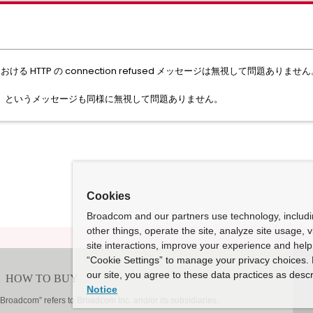
における HTTP の connection refused メッセージは無視して問題ありませ
sk name」というメッセージも同様に無視して問題ありません。
Cookies
Broadcom and our partners use technology, includ
other things, operate the site, analyze site usage, 
site interactions, improve your experience and help 
“Cookie Settings” to manage your privacy choices. 
our site, you agree to these data practices as descr
Notice