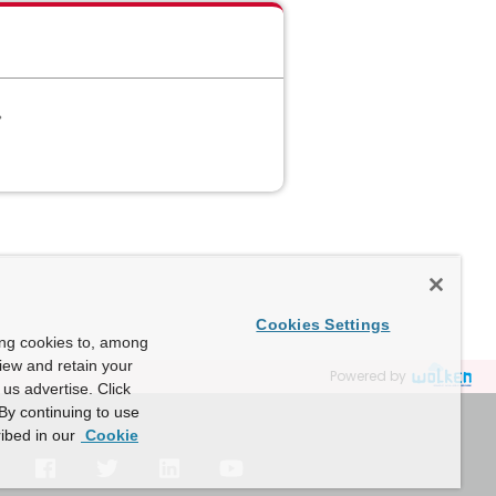
ん。
Cookies Settings
ing cookies to, among
view and retain your
Powered by
us advertise. Click
By continuing to use
ibed in our
Cookie