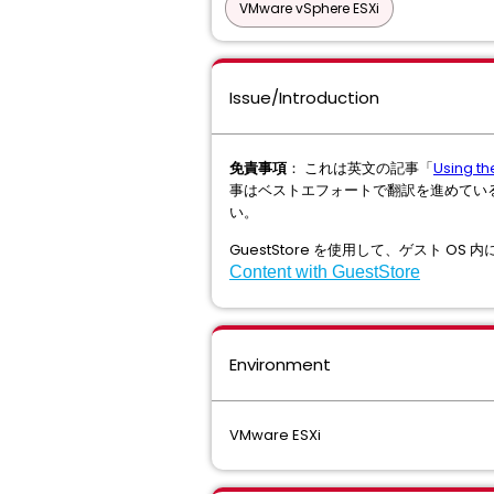
VMware vSphere ESXi
Issue/Introduction
免責事項
： これは英文の記事「
Using th
事はベストエフォートで翻訳を進めてい
い。
GuestStore を使用して、ゲスト O
Content with GuestStore
Environment
VMware ESXi