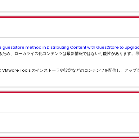
e gueststore method in Distributing Content with GuestStore to upgr
るため、ローカライズ化コンテンツは最新情報ではない可能性があります。
S 内に VMware Tools のインストーラや設定などのコンテンツを配信し、ア