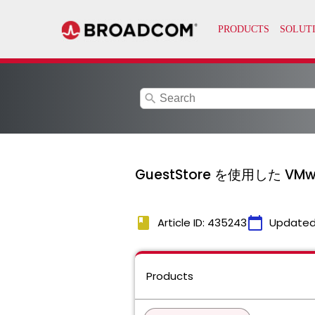
search
GuestStore を使用した V
book
calendar_today
Article ID: 435243
Updated
Products