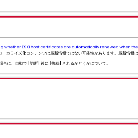
g whether ESXi host certificates are automatically renewed when the
ローカライズ化コンテンツは最新情報ではない可能性があります。最新情報
場合に、自動で [切断] 後に [接続] されるかどうかについて。