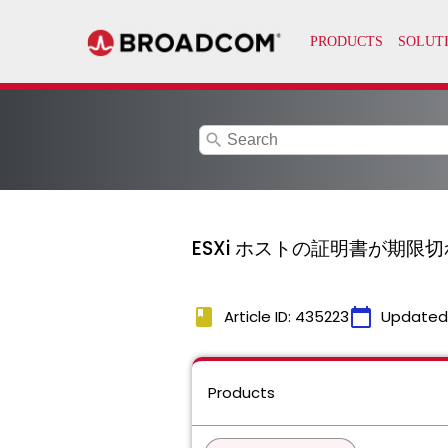
search
ESXi ホストの証明書が期
book
calendar_today
Article ID: 435223
Updated
Products