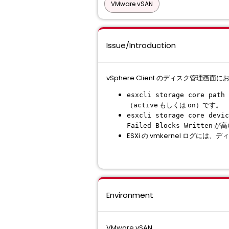
VMware vSAN
Issue/Introduction
vSphere Client のディスク管理
esxcli storage core path 
（
もしくは
）です。
active
on
esxcli storage core devic
が高
Failed Blocks Written
ESXi の vmkernel ログ
Environment
VMware vSAN