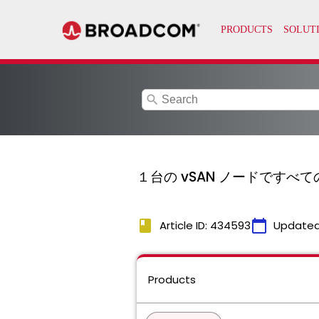
search
１台の vSAN ノードですべて
book
calendar_today
Article ID: 434593
Updated
Products