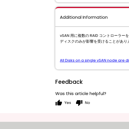
Additional Information
vSAN 用に複数の RAID コントロ
ディスクのみが影響を受けることがあり
All Disks on a single vSAN node are 
Feedback
Was this article helpful?
thumb_up
thumb_down
Yes
No