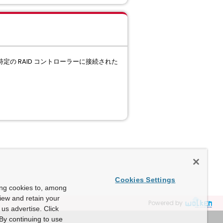
定の RAID コントローラーに接続された
Cookies Settings
ing cookies to, among
view and retain your
Powered by
us advertise. Click
By continuing to use