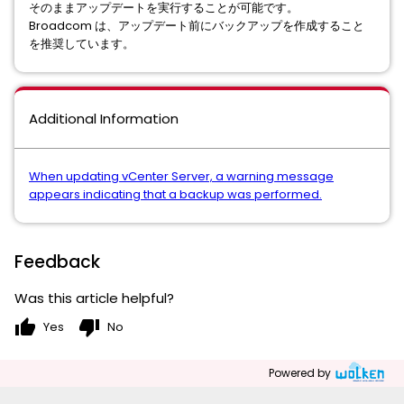
そのままアップデートを実行することが可能です。
Broadcom は、アップデート前にバックアップを作成すること
を推奨しています。
Additional Information
When updating vCenter Server, a warning message
appears indicating that a backup was performed.
Feedback
Was this article helpful?
thumb_up
thumb_down
Yes
No
Powered by