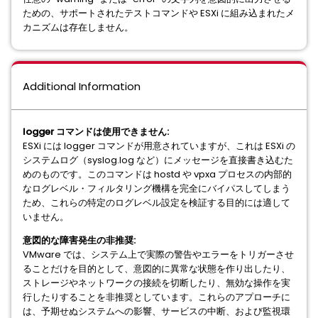
ための、サポートされたテストコマンドや ESXi に組み込まれたメ
カニズムは存在しません。
Additional Information
logger コマンドは使用できません:
ESXi には logger コマンドが用意されていますが、これは ESXi の
システムログ（syslog.log など）にメッセージを直接書き込むた
めのものです。このコマンドは hostd や vpxa プロセスの内部的
なログレベル・フィルタリング機構を完全にバイパスしてしまう
ため、これらの特定のログレベル設定を検証する目的には適して
いません。
意図的な障害発生の非推奨:
VMware では、システム上で実際の警告やエラーをトリガーさせ
ることだけを目的として、意図的に異常な状態を作り出したり、
ストレージやネットワークの接続を切断したり、無効な操作を実
行したりすることを非推奨としています。これらのアプローチに
は、予期せぬシステムへの影響、サービスの中断、および監視環