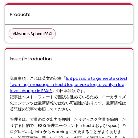
Products
VMware vSphere ESXi
Issue/Introduction
免責事項：これは英文の記事「
Is it possible to generate a test
"warning" message in hostd.log or vpxa.log to verify a log
level change in ESXi?
」の日本語訳です。
記事はベストエフォートで翻訳を進めているため、ローカライズ
化コンテンツは最新情報ではない可能性があります。最新情報は
英語版の記事で参照してください。
管理者は、大量のログ出力を抑制したりディスク容量を節約した
りする目的で、ESXi 管理エージェント（hostd および vpxa）の
ログレベルを info から warning に変更することがよくありま
す。設定変更後、新しいログレベルが正しく適用されていること