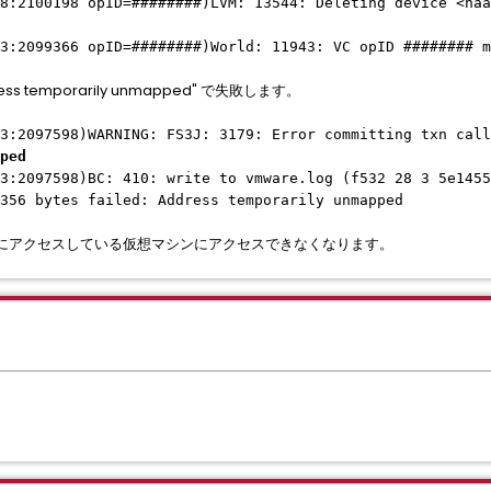
8:2100198 opID=########)LVM: 13544: Deleting device <naa
3:2099366 opID=########)World: 11943: VC opID ######## m
ss temporarily unmapped" で失敗します。
3:2097598)WARNING: FS3J: 3179: Error committing txn call
ped
3:2097598)BC: 410: write to vmware.log (f532 28 3 5e1455
356 bytes failed: Address temporarily unmapped
にアクセスしている仮想マシンにアクセスできなくなります。