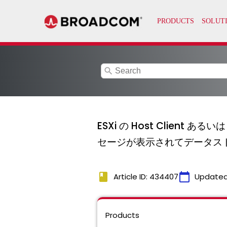
search
ESXi の Host Client あ
セージが表示されてデータス
book
calendar_today
Article ID: 434407
Updated
Products