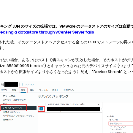
キング LUN のサイズの拡張では、VMware のデータストアのサイズは
reasing a datastore through vCenter Server fails
れた後、そのデータストアへアクセスする全ての ESXi でストレージの再
す。
れない場合、あるいはホストで再スキャンが失敗した場合、そのホストがボ
ize 8589819905 blocks") とキャッシュされた元のデバイスサイズ (つまり "act
ストから拡張サイズより小さくなったように見え、"Device Shrank" と