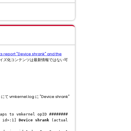
ts report "Device shrank" and the
イズ化コンテンツは最新情報ではない可
kernel.log に "Device shrank"
maps to vmkernel opID ########
e id>:1]
Device shrank
(actual