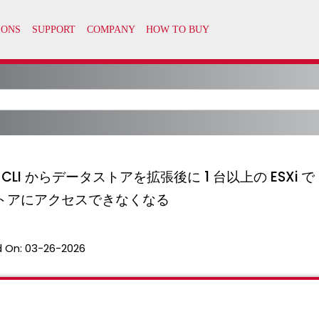
るいは CLI からデータストアを拡張後に 1 台以上の ESXi で "
トアにアクセスできなくなる
 On:
03-26-2026