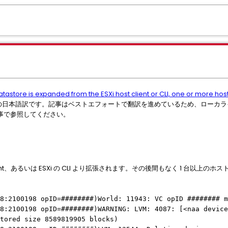
atastore is expanded from the ESXi host client or CLI, one or more hos
の日本語訳です。記事はベストエフォートで翻訳を進めているため、ローカラ
事で参照してください。
ent、あるいは ESXi の CLI より拡張されます。その後間もなく 1 台以上のホストにて vm
28:2100198 opID=########)World: 11943: VC opID ######## 
28:2100198 opID=########)WARNING: LVM: 4087: [<naa devic
stored size 8589819905 blocks)