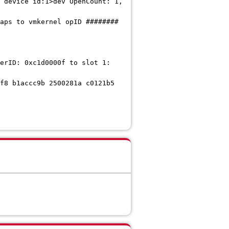
 device id:1>dev OpenCount: 1,
aps to vmkernel opID ########
erID: 0xc1d0000f to slot 1:
f8 b1accc9b 2500281a c0121b5