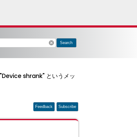
cancel
Search
Device shrank" というメッ
Feedback
Subscribe