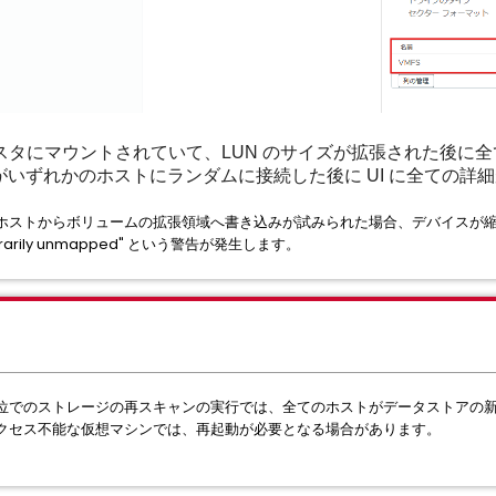
スタにマウントされていて、LUN のサイズが拡張された後に
erver がいずれかのホストにランダムに接続した後に UI に全て
ホストからボリュームの拡張領域へ書き込みが試みられた場合、デバイスが
rarily unmapped" という警告が発生します。
位でのストレージの再スキャンの実行では、全てのホストがデータストアの
クセス不能な仮想マシンでは、再起動が必要となる場合があります。