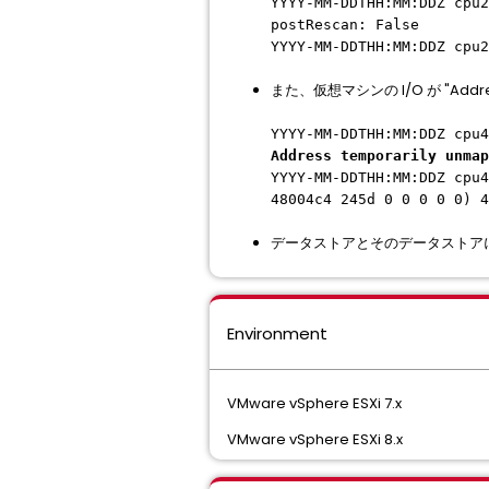
YYYY-MM-DDTHH:MM:DDZ cpu2
postRescan: False
YYYY-MM-DDTHH:MM:DDZ cpu2
また、仮想マシンの I/O が "Addre
YYYY-MM-DDTHH:MM:DDZ cpu4
Address temporarily unmap
YYYY-MM-DDTHH:MM:DDZ cpu4
48004c4 245d 0 0 0 0 0) 4
データストアとそのデータストア
Environment
VMware vSphere ESXi 7.x
VMware vSphere ESXi 8.x