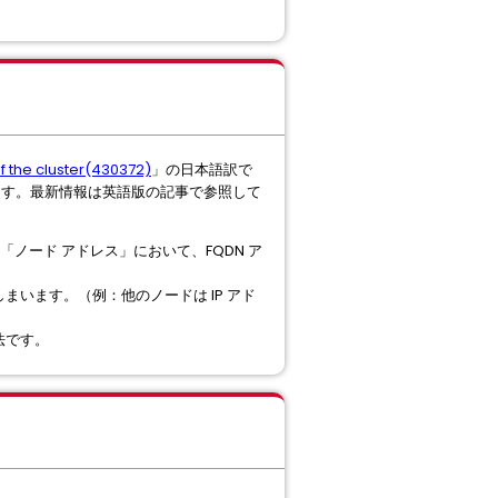
f the cluster(430372)
」の日本語訳で
ます。最新情報は英語版の記事で参照して
ド] の「ノード アドレス」において、FQDN ア
います。（例：他のノードは IP アド
法です。