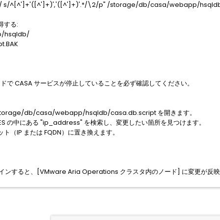
s/^[^']+'([^']+)','([^']+)'.*/\2/p" /storage/db/casa/webapp/hsqldb/
する:
/hsqldb/
pt.BAK
ードで CASA サービスが停止していることを必ず確認してください。
ge/db/casa/webapp/hsqldb/casa.db.script を開きます。
 VALUES の中にある "ip_address" を検索し、変更したい箇所を見つけます。
（IP または FQDN）に置き換えます。
ンすると、[VMware Aria Operations クラスタ内のノード] に変