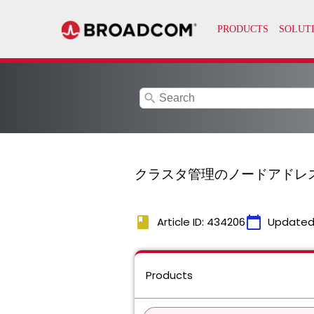
search
クラスタ管理のノードアドレ
book
calendar_today
Article ID: 434206
Updated
Products