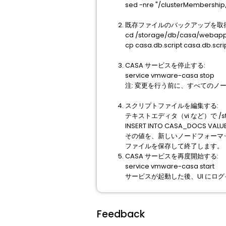
sed -nre "/clusterMembership/ 
既存ファイルのバックアップを取得
cd /storage/db/casa/webapp
cp casa.db.script casa.db.scri
CASA サービスを停止する:
service vmware-casa stop
注: 変更を行う前に、すべてのノ
スクリプトファイルを編集する:
テキストエディタ（vi など）で /stora
INSERT INTO CASA_DOCS
その値を、新しいノードフォーマット
ファイルを保存して終了します。
CASA サービスを再度開始する:
service vmware-casa start
サービスが起動した後、UI にログイ
Feedback