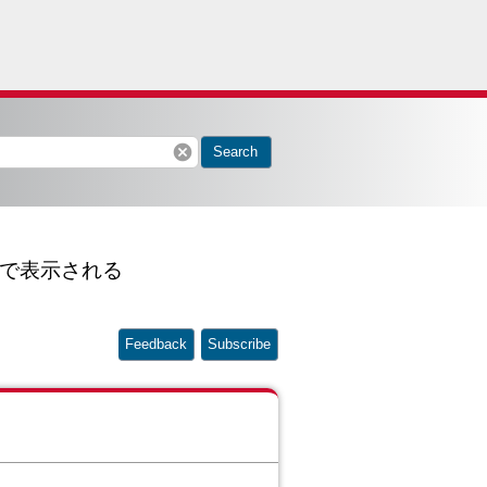
cancel
Search
で表示される
Feedback
Subscribe