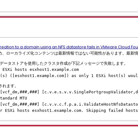
creation to a domain using an NFS datastore fails in VMware Cloud Fou
め、ローカライズ化コンテンツは最新情報ではない可能性があります。最新
9.0 で NFS データストアを使用したクラスタ作成が下記メッセージで失敗します。
 ESXi hosts esxhost1.example.com
(s) ([esxhost1.example.com]) as only 1 ESXi host(s) woul
力されます。
 [vcf_dm,###,###] [c.v.e.s.v.v.SinglePortgroupValidator,
tandard MTU
[vcf_dm,###,###] [c.v.v.c.f.p.a.i.ValidateHostNfsDatast
r ESXi hosts esxhost1.example.com. Skipping failed hosts