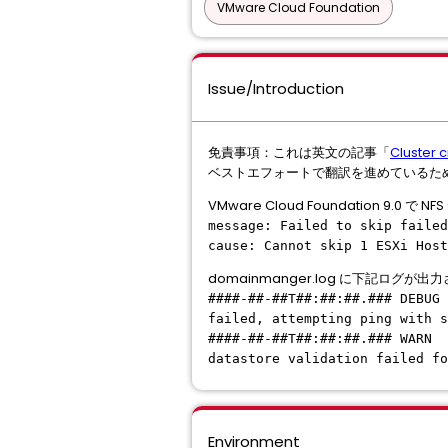
VMware Cloud Foundation
Issue/Introduction
免責事項：これは英文の記事「
Cluster 
ベストエフォートで翻訳を進めているた
VMware Cloud Foundation 
message: Failed to skip failed
cause: Cannot skip 1 ESXi Host
domainmanger.log に下記ログが出
####-##-##T##:##:##.### DEBUG
failed, attempting ping with s
####-##-##T##:##:##.### WARN 
datastore validation failed fo
Environment