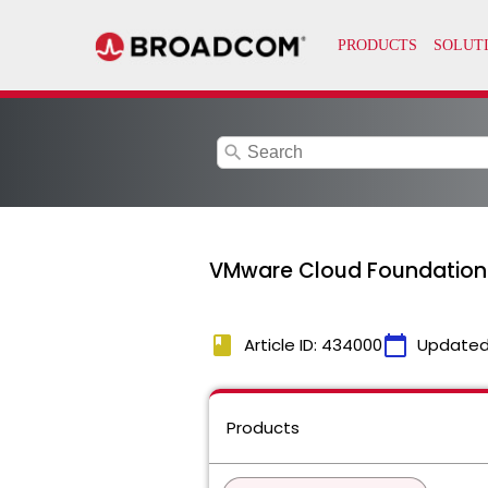
search
VMware Cloud Foun
book
calendar_today
Article ID: 434000
Updated
Products