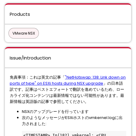
Products
VMware NSX
Issue/Introduction
免責事項：これは英文の記事「
"NetHotswap: 138: Link down on
ports of type" on ESXi hosts during NSX upgrade
」の日本語
訳です。記事はベストエフォートで翻訳を進めているため、ロー
カライズ化コンテンツは最新情報ではない可能性があります。最
新情報は英語版の記事で参照してください。
NSXのアップグレードを行っています
次のようなメッセージがESXiホストのvmkernel.logに出
力されました:
<TIMESTAMP> In(182) vmkernel: <CPU 