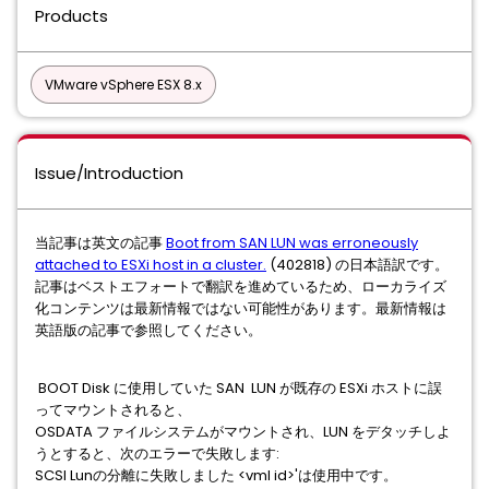
Products
VMware vSphere ESX 8.x
Issue/Introduction
当記事は英文の記事
Boot from SAN LUN was erroneously
attached to ESXi host in a cluster.
(402818) の日本語訳です。
記事はベストエフォートで翻訳を進めているため、ローカライズ
化コンテンツは最新情報ではない可能性があります。最新情報は
英語版の記事で参照してください。
BOOT Disk に使用していた SAN LUN が既存の ESXi ホストに誤
ってマウントされると、
OSDATA ファイルシステムがマウントされ、LUN をデタッチしよ
うとすると、次のエラーで失敗します:
SCSI Lunの分離に失敗しました <vml id>'は使用中です。