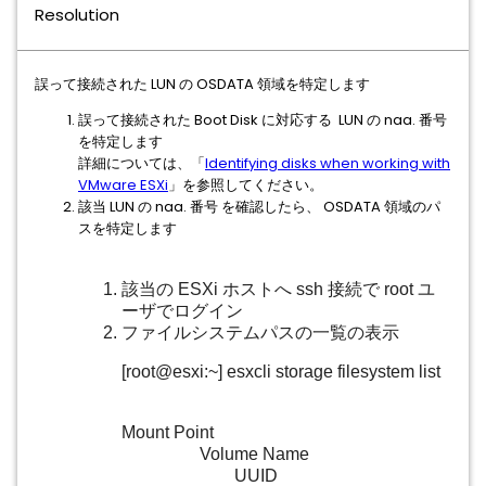
Resolution
誤って接続された LUN の OSDATA 領域を特定します
誤って接続された Boot Disk に対応する LUN の naa. 番号
を特定します
詳細については、「
Identifying disks when working with
VMware ESXi
」を参照してください。
該当 LUN の naa. 番号 を確認したら、 OSDATA 領域のパ
スを特定します
該当の ESXi ホストへ ssh 接続で root ユ
ーザでログイン
ファイルシステムパスの一覧の表示
[root@esxi:~] esxcli storage filesystem list
Mount Point
Volume Name
UUID