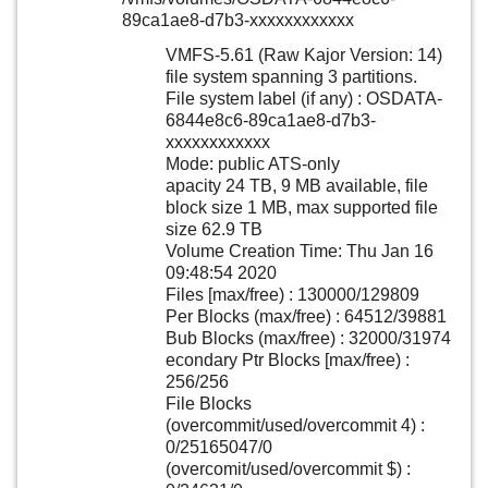
89ca1ae8-d7b3-xxxxxxxxxxxx
VMFS-5.61 (Raw Kajor Version: 14)
file system spanning 3 partitions.
File system label (if any) : OSDATA-
6844e8c6-89ca1ae8-d7b3-
xxxxxxxxxxxx
Mode: public ATS-only
apacity 24 TB, 9 MB available, file
block size 1 MB, max supported file
size 62.9 TB
Volume Creation Time: Thu Jan 16
09:48:54 2020
Files [max/free) : 130000/129809
Per Blocks (max/free) : 64512/39881
Bub Blocks (max/free) : 32000/31974
econdary Ptr Blocks [max/free) :
256/256
File Blocks
(overcommit/used/overcommit 4) :
0/25165047/0
(overcomit/used/overcommit $) :