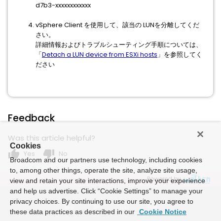
d7b3-xxxxxxxxxxxx
vSphere Client を使用して、該当の LUNを分離してくだ
さい。
詳細情報およびトラブルシューティング手順については、
「
Detach a LUN device from ESXi hosts
」を参照してく
ださい
Feedback
Was this article helpful?
Cookies
thumb_up
thumb_down
Yes
No
Broadcom and our partners use technology, including cookies
to, among other things, operate the site, analyze site usage,
Powered by
view and retain your site interactions, improve your experience
and help us advertise. Click “Cookie Settings” to manage your
privacy choices. By continuing to use our site, you agree to
these data practices as described in our
Cookie Notice