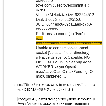
0/24631/0
(overcomit/used/overcommit 4) :
0/26/0
Volume Metadata size: 932544512
Diak Block Size: 512/512/0
JUID: 6844e8c6-89ca1ae8-d7b3-
xxxxxxxxxxxx
Partitions spanned (on "lvm") :
naa.
################################:
Unable to connect to vaai-nasd
socket [No such file or directory]
s Native Snapshot Capable: NO
OBJLIB-LIB: Objlib cleanup done.
WORKER: asyncOps=0
maxActiveOps=O maxPending=O
maxCompleted=O
前の手順で特定した OSDATA 領域のパスを使用して、誤
った OSDATA 領域をアンマウントします
[root@esxi:~] esxcli storage filesystem unmount -p
/vmfs/volumes/OSDATA-6844e8c6-89ca1ae8-