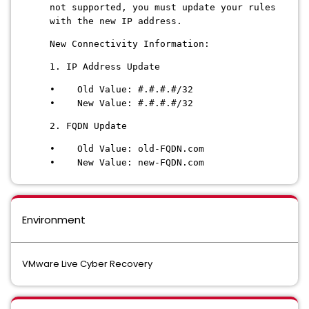
not supported, you must update your rules
with the new IP address.
New Connectivity Information:
1. IP Address Update
• Old Value: #.#.#.#/32
• New Value: #.#.#.#/32
2. FQDN Update
• Old Value: old-FQDN.com
• New Value: new-FQDN.com
Environment
VMware Live Cyber Recovery