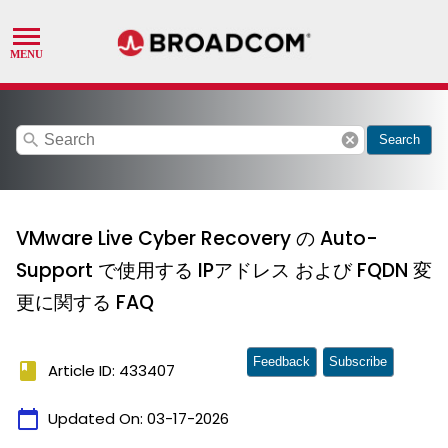
search
cancel
Search
VMware Live Cyber Recovery の Auto-
Support で使用する IPアドレス および FQDN 変
更に関する FAQ
Feedback
Subscribe
book
Article ID: 433407
calendar_today
Updated On:
03-17-2026