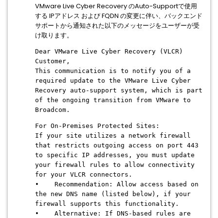
VMware Live Cyber Recovery のAuto-Supportで使用
する IPアドレス および FQDN の変更に伴い、バックエンド
サポートから通知された以下のメッセージをユーザーが受
け取ります。
Dear VMware Live Cyber Recovery (VLCR)
Customer,
This communication is to notify you of a
required update to the VMware Live Cyber
Recovery auto-support system, which is part
of the ongoing transition from VMware to
Broadcom.
For On-Premises Protected Sites:
If your site utilizes a network firewall
that restricts outgoing access on port 443
to specific IP addresses, you must update
your firewall rules to allow connectivity
for your VLCR connectors.
• Recommendation: Allow access based on
the new DNS name (listed below), if your
firewall supports this functionality.
• Alternative: If DNS-based rules are