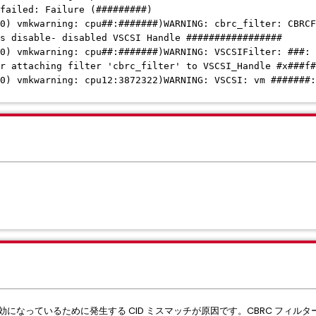
failed: Failure (#########)
0) vmkwarning: cpu##:#######)WARNING: cbrc_filter: CBRCF
s disable- disabled VSCSI Handle #################
0) vmkwarning: cpu##:#######)WARNING: VSCSIFilter: ###: 
or attaching filter 'cbrc_filter' to VSCSI_Handle #x###f#
0) vmkwarning: cpu12:3872322)WARNING: VSCSI: vm #######:
無効になっているために発生する CID ミスマッチが原因です。CBRC フィ