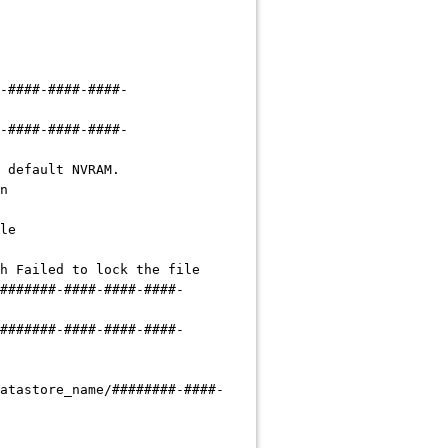
-####-####-####-
-####-####-####-
 default NVRAM.
n
le
h Failed to lock the file
#######-####-####-####-
#######-####-####-####-
atastore_name/########-####-