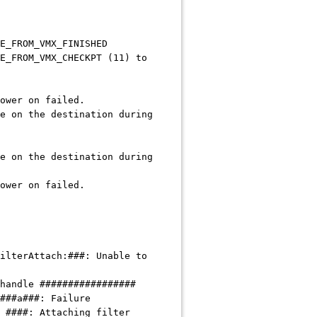
E_FROM_VMX_FINISHED
E_FROM_VMX_CHECKPT (11) to
ower on failed.
e on the destination during
e on the destination during
ower on failed.
ilterAttach:###: Unable to
handle #################
###a###: Failure
 ####: Attaching filter