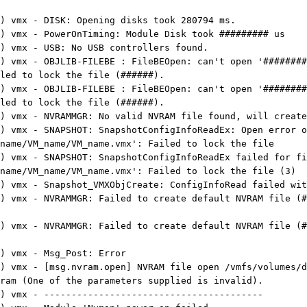
) vmx - DISK: Opening disks took 280794 ms.
) vmx - PowerOnTiming: Module Disk took ######### us
) vmx - USB: No USB controllers found.
5) vmx - OBJLIB-FILEBE : FileBEOpen: can't open '########
led to lock the file (######).
5) vmx - OBJLIB-FILEBE : FileBEOpen: can't open '########
led to lock the file (######).
) vmx - NVRAMMGR: No valid NVRAM file found, will create
) vmx - SNAPSHOT: SnapshotConfigInfoReadEx: Open error o
name/VM_name/VM_name.vmx': Failed to lock the file
) vmx - SNAPSHOT: SnapshotConfigInfoReadEx failed for fi
name/VM_name/VM_name.vmx': Failed to lock the file (3)
) vmx - Snapshot_VMXObjCreate: ConfigInfoRead failed wit
) vmx - NVRAMMGR: Failed to create default NVRAM file (#
) vmx - NVRAMMGR: Failed to create default NVRAM file (#
) vmx - Msg_Post: Error
) vmx - [msg.nvram.open] NVRAM file open /vmfs/volumes/d
ram (One of the parameters supplied is invalid).
) vmx - ----------------------------------------