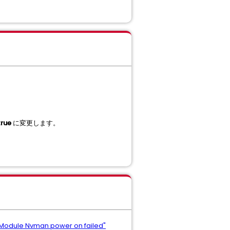
true
に変更します。
"Module Nvman power on failed"