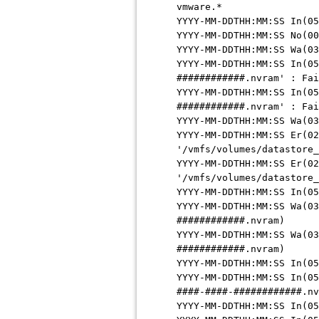
vmware.*
YYYY-MM-DDTHH:MM:SS In(05
YYYY-MM-DDTHH:MM:SS No(00
YYYY-MM-DDTHH:MM:SS Wa(03
YYYY-MM-DDTHH:MM:SS In(0
############.nvram' : Fai
YYYY-MM-DDTHH:MM:SS In(0
############.nvram' : Fai
YYYY-MM-DDTHH:MM:SS Wa(03
YYYY-MM-DDTHH:MM:SS Er(02
'/vmfs/volumes/datastore_
YYYY-MM-DDTHH:MM:SS Er(02
'/vmfs/volumes/datastore_
YYYY-MM-DDTHH:MM:SS In(05
YYYY-MM-DDTHH:MM:SS Wa(03
############.nvram)
YYYY-MM-DDTHH:MM:SS Wa(03
############.nvram)
YYYY-MM-DDTHH:MM:SS In(05
YYYY-MM-DDTHH:MM:SS In(05
####-####-############.nv
YYYY-MM-DDTHH:MM:SS In(05