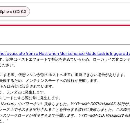
phere ESXi 8.0
ot evacuate from a Host when Maintenance Mode task is triggered 
す。記事はベストエフォートで翻訳を進めているため、ローカライズ化コン
ください。
ードにする際、仮想マシンが別のホストへ正常に退避できない場合があります。
ーオンに失敗するため、メンテナンスモードへの移行が失敗します。
re HA は有効に設定されています。
なく、ランダムに発生します。
スモードにする際に常に発生します。
Nvman」のパワーオンに失敗しました。YYYY-MM-DDTHH:MM:SS 移行
ンがソース上でそのまま実行されることを許可する移行に失敗しました。この障
ワークロードが減少するまで待機します。 YYYY-MM-DDTHH:MM:SS
た。
"