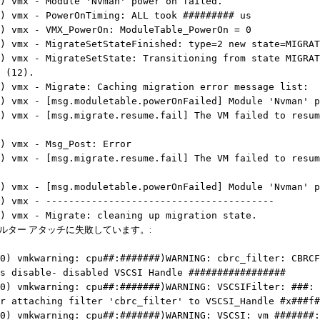
) vmx - Module 'Nvman' power on failed.
) vmx - PowerOnTiming: ALL took ######### us
) vmx - VMX_PowerOn: ModuleTable_PowerOn = 0
) vmx - MigrateSetStateFinished: type=2 new state=MIGRAT
) vmx - MigrateSetState: Transitioning from state MIGRAT
 (12).
) vmx - Migrate: Caching migration error message list:
) vmx - [msg.moduletable.powerOnFailed] Module 'Nvman' p
) vmx - [msg.migrate.resume.fail] The VM failed to resum
) vmx - Msg_Post: Error
) vmx - [msg.migrate.resume.fail] The VM failed to resum
) vmx - [msg.moduletable.powerOnFailed] Module 'Nvman' p
) vmx - ----------------------------------------
) vmx - Migrate: cleaning up migration state.
ィルター アタッチに失敗しています。:
0) vmkwarning: cpu##:#######)WARNING: cbrc_filter: CBRCF
s disable- disabled VSCSI Handle #################
0) vmkwarning: cpu##:#######)WARNING: VSCSIFilter: ###: 
or attaching filter 'cbrc_filter' to VSCSI_Handle #x###f#
0) vmkwarning: cpu##:#######)WARNING: VSCSI: vm #######: