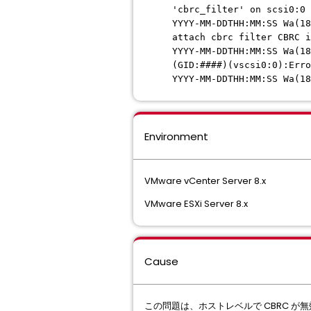
'cbrc_filter' on scsi0:0 
YYYY-MM-DDTHH:MM:SS Wa(18
attach cbrc filter CBRC i
YYYY-MM-DDTHH:MM:SS Wa(18
(GID:####)(vscsi0:0):Err
YYYY-MM-DDTHH:MM:SS Wa(18
Environment
VMware vCenter Server 8.x
VMware ESXi Server 8.x
Cause
この問題は、ホストレベルで CBRC が