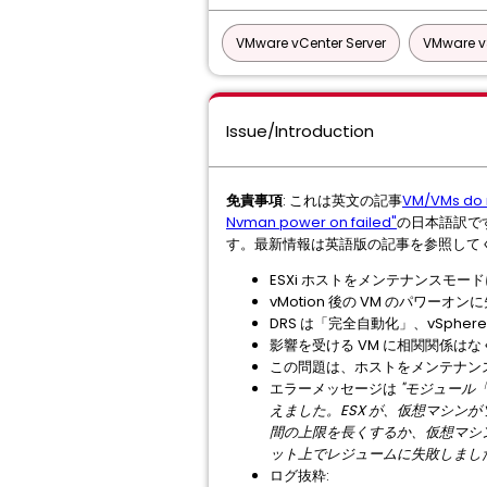
VMware vCenter Server
VMware vS
Issue/Introduction
免責事項
: これは英文の記事
VM/VMs do n
Nvman power on failed"
の日本語訳で
す。最新情報は英語版の記事を参照して
ESXi ホストをメンテナンスモ
vMotion 後の VM のパワ
DRS は「完全自動化」、vSphe
影響を受ける VM に相関関係は
この問題は、ホストをメンテナン
エラーメッセージは
"モジュール「
えました。ESX が、仮想マシ
間の上限を長くするか、仮想マシンの
ット上でレジュームに失敗しまし
ログ抜粋: