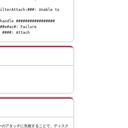
ilterAttach:###: Unable to
handle #################
##e#ac#: Failure
 ####: Attach
ルターのアタッチに失敗することで、ディスク