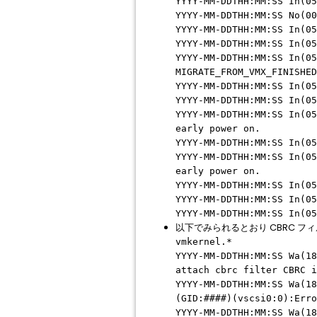
YYYY-MM-DDTHH:MM:SS In(05
YYYY-MM-DDTHH:MM:SS No(00
YYYY-MM-DDTHH:MM:SS In(05
YYYY-MM-DDTHH:MM:SS In(05
YYYY-MM-DDTHH:MM:SS In(05
MIGRATE_FROM_VMX_FINISHED
YYYY-MM-DDTHH:MM:SS In(05
YYYY-MM-DDTHH:MM:SS In(05
YYYY-MM-DDTHH:MM:SS In(05
early power on.
YYYY-MM-DDTHH:MM:SS In(05
YYYY-MM-DDTHH:MM:SS In(05
early power on.
YYYY-MM-DDTHH:MM:SS In(05
YYYY-MM-DDTHH:MM:SS In(05
YYYY-MM-DDTHH:MM:SS In(05
以下でみられるとおり CBRC フ
vmkernel.*
YYYY-MM-DDTHH:MM:SS Wa(18
attach cbrc filter CBRC i
YYYY-MM-DDTHH:MM:SS Wa(18
(GID:####)(vscsi0:0):Err
YYYY-MM-DDTHH:MM:SS Wa(18