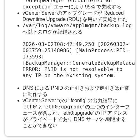
BackupManager encountered an
"
exception
" エラーにより 95% で失敗する
vCenter Server のアップグレードが Reduced
Downtime Upgrade (RDU) を用いて実施された
/var/log/vmware/applmgmt/backup.log
へ
以下のログが記録される
2026-03-02T08:42:49.250 [20260302-
003759-25148086] [MainProcess:PID-
173593]
[BackupManager::GenerateBackupMetadat
ERROR: PNID is not resolvable to
any IP on the existing system.
DNS による PNID の正引きおよび逆引きは正常
に動作する
vCenter Server での 'ifconfig' の出力結果に
eth0
eth0:upgrade
'
' と '
' の二つのインターフ
ェースが含まれ、'eth0:upgrade' の IP アドレス
がプライベートであり DNS サーバへ到達する
ことができない