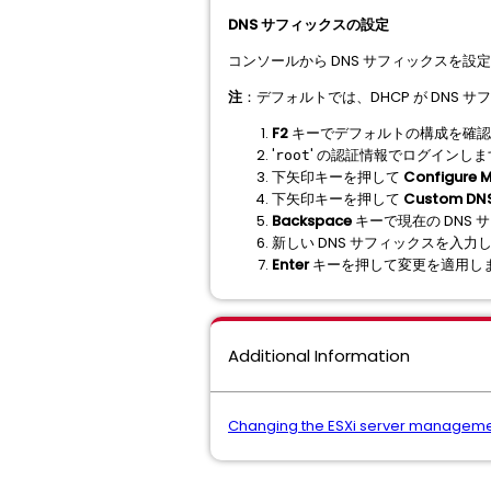
DNS サフィックスの設定
コンソールから DNS サフィックスを設
注
：デフォルトでは、DHCP が DNS 
F2
キーでデフォルトの構成を確認
'
' の認証情報でログインしま
root
下矢印キーを押して
Configure 
下矢印キーを押して
Custom DNS
Backspace
キーで現在の DNS
新しい DNS サフィックスを入力
Enter
キーを押して変更を適用し
Additional Information
Changing the ESXi server manageme