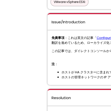
VMware vSphere ESXi
Issue/Introduction
免責事項
：これは英文の記事「
Configur
翻訳を進めているため、ローカライズ化
この記事では、ダイレクトコンソールから
注
：
ホストが HA クラスターに含ま
ホストの管理ネットワークの IP アド
Resolution