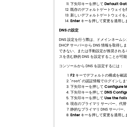
下矢印キーを押して
Default Ga
既存のデフォルトゲートウェイを
新しいデフォルトゲートウェイを
Enter
キーを押して変更を適用し
DNS の設定
DNS 設定を行う際は、ドメインネーム
DHCP サーバーから DNS 情報を取得し
できない、または手動設定が推奨されるネ
スを含む静的 DNS を設定することが可
コンソールから DNS を設定するには：
F2
キーでデフォルトの構成を確認
'
' の認証情報でログインしま
root
下矢印キーを押して
Configure 
下矢印キーを押して
DNS Config
下矢印キーを押して
Use the fol
現在のプライマリ サーバー、代
静的なプライマリ DNS サーバ
Enter
キーを押して変更を適用し