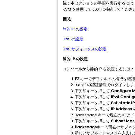
注
：本セクションの手順を実行するには、
KVM を使用して ESXi に接続してくださ
目次
静的 IP の設定
DNS の設定
DNS サフィックスの設定
静的 IP の設定
コンソールから静的 IP を設定するには：
F2
キーでデフォルトの構成を確認
'
' の認証情報でログインしま
root
下矢印キーを押して
Configure 
下矢印キーを押して
IPv4 Config
下矢印キーを押して
Set static 
下矢印キーを押して
IP Address
Backspace キーで現在の IP
下矢印キーを押して
Subnet Mas
Backspace
キーで現在のサブネ
新しいサブネットマスクを入力し