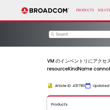
search
VM のインベントリにアクセスしようと
resourceKindName can
book
calendar_today
Article ID: 431780
Updated
Products