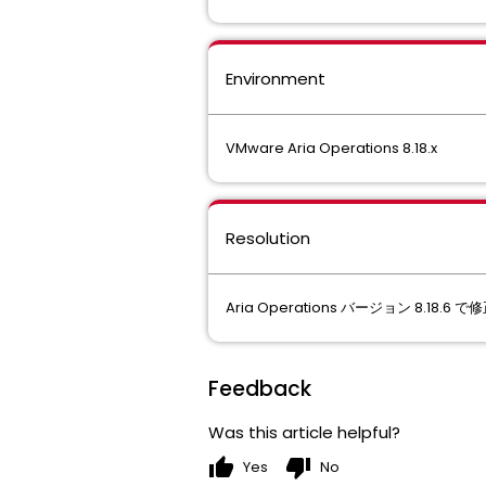
Environment
VMware Aria Operations 8.18.x
Resolution
Aria Operations バージョン 8.18.6
Feedback
Was this article helpful?
thumb_up
thumb_down
Yes
No