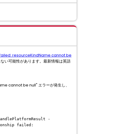
p failed: resourceKindName cannot be
はない可能性があります。最新情報は英語
Name cannot be null" エラーが発生し、
andlePlatformResult -
onship failed: