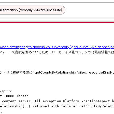
utomation (formerly VMware Aria Suite)
UI when attempting to access VM's Inventory "getCountsByRelationshi
フォートで翻訳を進めているため、ローカライズ化コンテンツは最新情報で
トリに移動する際に "getCountsByRelationship failed: resourceKind
。
メッセージ
rt 10000 Thread
e.content.server.util.exception.PlatformExceptionAspect.h
elationship(..) returned with failure: getCountsByRelati
l.