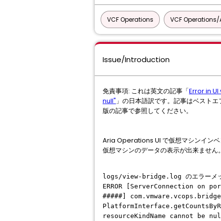
VCF Operations
VCF Operations/A
Issue/Introduction
免責事項: これは英文の記事「
Error in 
null"
」の日本語訳です。記事はベストエ
版の記事で参照してください。
Aria Operations UI で仮想マシンインベン
仮想マシンのデータの表示が出来ません
logs/view-bridge.log のエラー
ERROR [ServerConnection on po
#####] com.vmware.vcops.bridg
PlatformInterface.getCountsByR
resourceKindName cannot be nul