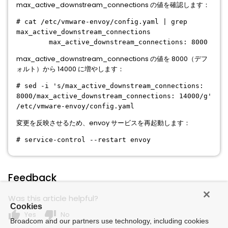
max_active_downstream_connections の値を確認します：
# cat /etc/vmware-envoy/config.yaml | grep
max_active_downstream_connections
max_active_downstream_connections: 8000
max_active_downstream_connections の値を 8000（デフ
ォルト）から 14000 に増やします：
# sed -i 's/max_active_downstream_connections:
8000/max_active_downstream_connections: 14000/g'
/etc/vmware-envoy/config.yaml
変更を反映させるため、envoy サービスを再起動します：
# service-control --restart envoy
Feedback
Was this article helpful?
Cookies
thumb_up
thumb_down
Yes
No
Broadcom and our partners use technology, including cookies