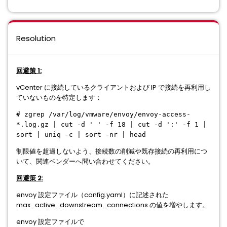
Resolution
回避策 1:
vCenter に接続しているクライアントおよび IP で接続を再利用し
ていないものを特定します：
# zgrep /var/log/vmware/envoy/envoy-access-
*.log.gz | cut -d ' ' -f 18 | cut -d ':' -f 1 |
sort | uniq -c | sort -nr | head
制限値を超過しないよう、接続数の削減や既存接続の再利用につ
いて、関連ベンダーへ問い合わせてください。
回避策 2:
envoy 設定ファイル（config.yaml）に記述された
max_active_downstream_connections の値を増やします。
envoy 設定ファイルで