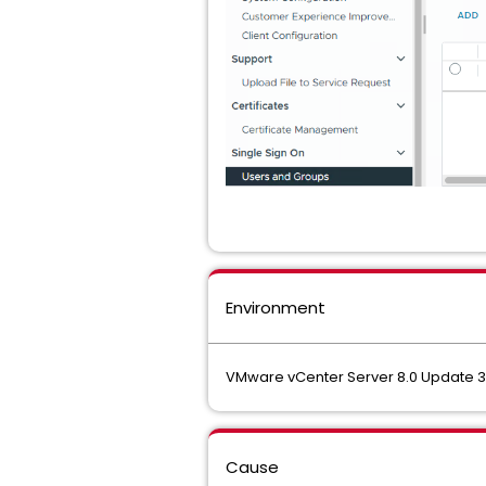
Environment
VMware vCenter Server 8.0 Upda
Cause