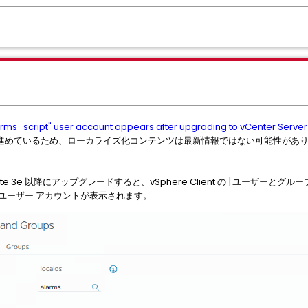
rms_script" user account appears after upgrading to vCenter Server
進めているため、ローカライズ化コンテンツは最新情報ではない可能性があ
Update 3e 以降にアップグレードすると、vSphere Client の [ユーザーとグ
新しいユーザー アカウントが表示されます。