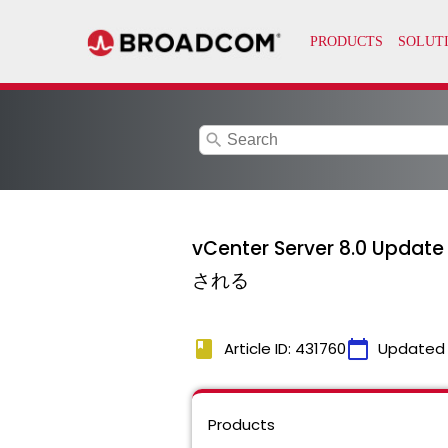
search
vCenter Server 8.0
される
book
calendar_today
Article ID: 431760
Updated
Products