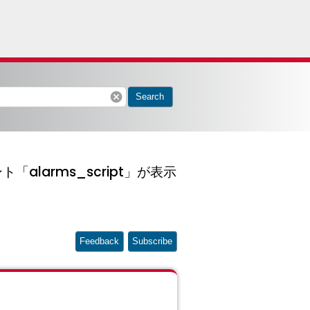
cancel
Search
ト「alarms_script」が表示
Feedback
Subscribe