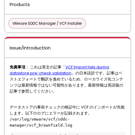
Products
VMware SDDC Manager / VCF Installer
Issue/Introduction
免責事項
： これは英文の記事「
VCF Import fails during
datastore pre-check validation
」の日本語訳です。記事はベ
ストエフォートで翻訳を進めているため、ローカライズ化コンテ
ンツは最新情報ではない可能性があります。最新情報は英語版の
記事で参照してください。
データストアの事前チェックの検証中に VCF のインポートが失敗
します。以下のログにエラーが記録されます。
/var/log/vmware/vcf/sddc-
manager/vcf_brownfield.log