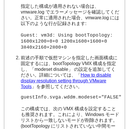
指定した構成が適用されない場合は、
vmware.log でエラーメッセージを確認してくだ
さい。正常に適用された場合、vmware.log には
以下のような行が記録されます:
Guest: vm3d: Using bootTopology:
1600x1200+0+0 1200x1600+1600+0
3840x2160+2800+0
前述の手順で仮想マシンを指定した画面構成に
固定するには、bootTopology VMX 構成を指定
し、「modeset disable」 の設定を追加してく
ださい。詳細については、「
How to disable
display resolution setting through VMware
Tools
」を参照してください。
guestInfo.svga.wddm.modeset="FALSE"
この構成では、次の VMX 構成を設定すること
も推奨されます。これにより、Windows モード
リストから一致しないモードが削除されます。
(bootTopology にリストされていない中間モー