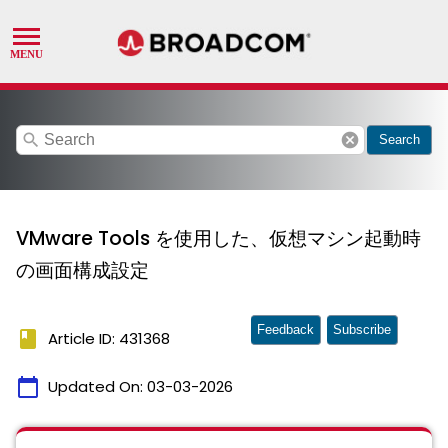
search
cancel
Search
VMware Tools を使用した、仮想マシン起動時
の画面構成設定
Feedback
Subscribe
book
Article ID: 431368
calendar_today
Updated On:
03-03-2026