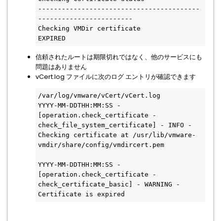
-----------------------------------------
------------------------

Checking VMDir certificate                                
EXPIRED 
信頼されたルートは期限切れではなく、他のサービスにも
問題はありません
vCert.log ファイルに次のログ エントリが確認できます
/var/log/vmware/vCert/vCert.log

YYYY-MM-DDTHH:MM:SS - 
[operation.check_certificate - 
check_file_system_certificate] - INFO - 
Checking certificate at /usr/lib/vmware-
vmdir/share/config/vmdircert.pem

YYYY-MM-DDTHH:MM:SS - 
[operation.check_certificate - 
check_certificate_basic] - WARNING - 
Certificate is expired