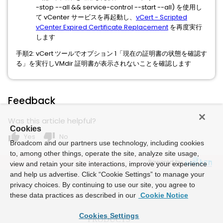
-stop --all && service-control --start --all) を使用し
て vCenter サービスを再起動し、
vCert - Scripted
vCenter Expired Certificate Replacement
を再度実行
します
手順2: vCert ツールでオプション 1「現在の証明書の状態を確認す
る」を実行しVMdir 証明書が表示されないことを確認します
Feedback
Was this article helpful?
Cookies
thumb_up
thumb_down
Yes
No
Broadcom and our partners use technology, including cookies
to, among other things, operate the site, analyze site usage,
Powered by
view and retain your site interactions, improve your experience
and help us advertise. Click “Cookie Settings” to manage your
privacy choices. By continuing to use our site, you agree to
these data practices as described in our
Cookie Notice
Cookies Settings