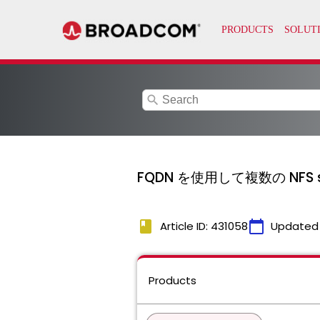
search
FQDN を使用して複数の NFS
book
calendar_today
Article ID: 431058
Updated
Products