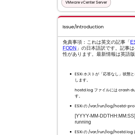
VMware vCenter Server
Issue/Introduction
免責事項：これは英文の記事「
ES
FQDN
」の日本語訳です。記事は
性があります。最新情報は英語版
ESXi ホストが「応答なし」状態と
します。
hostd.log ファイルには cr
す。
ESXi の /var/run/log/ho
[YYYY-MM-DDTHH:MM:SS] Wa(
running
ESXi の /var/run/log/ho