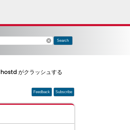
cancel
Search
 hostd がクラッシュする
Feedback
Subscribe