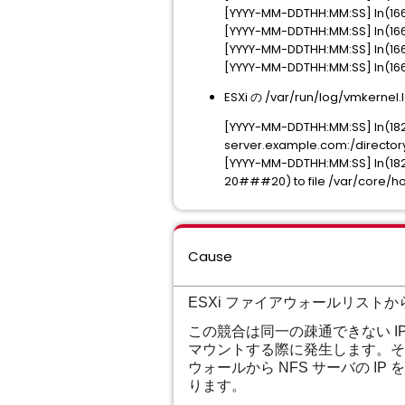
[YYYY-MM-DDTHH:MM:SS] In(166
[YYYY-MM-DDTHH:MM:SS] In(166)
[YYYY-MM-DDTHH:MM:SS] In(166
[YYYY-MM-DDTHH:MM:SS] In(166)
ESXi の /var/run/log/vm
[YYYY-MM-DDTHH:MM:SS] In(18
server.example.com:/dire
[YYYY-MM-DDTHH:MM:SS] In(18
20###20) to file /var/core/
Cause
ESXi ファイアウォールリストか
この競合は同一の疎通できない IP アドレ
マウントする際に発生します。そ
ウォールから NFS サーバの I
ります。