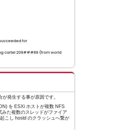
succeeded for
ng cartel 209###89 (from world
の競合が発生する事が原因です。
DN) を ESXi ホストが複数 NFS
を試みた複数のスレッドがファイア
こし hostd のクラッシュへ繋が