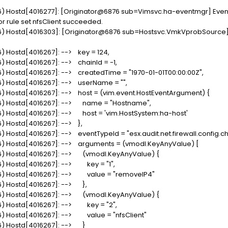
 Hostd[4016277]: [Originator@6876 sub=Vimsvc.ha-eventmgr] Event 2
r rule set nfsClient succeeded.
6) Hostd[4016303]: [Originator@6876 sub=Hostsvc.VmkVprobSource]
) Hostd[4016267]: --> key = 124,
 Hostd[4016267]: --> chainId = -1,
 Hostd[4016267]: --> createdTime = "1970-01-01T00:00:00Z",
) Hostd[4016267]: --> userName = "",
) Hostd[4016267]: --> host = (vim.event.HostEventArgument) {
6) Hostd[4016267]: --> name = "Hostname",
) Hostd[4016267]: --> host = 'vim.HostSystem:ha-host'
) Hostd[4016267]: --> },
 Hostd[4016267]: --> eventTypeId = "esx.audit.net.firewall.config.c
) Hostd[4016267]: --> arguments = (vmodl.KeyAnyValue) [
6) Hostd[4016267]: --> (vmodl.KeyAnyValue) {
) Hostd[4016267]: --> key = "1",
6) Hostd[4016267]: --> value = "removeIP4"
) Hostd[4016267]: --> },
6) Hostd[4016267]: --> (vmodl.KeyAnyValue) {
6) Hostd[4016267]: --> key = "2",
) Hostd[4016267]: --> value = "nfsClient"
6) Hostd[4016267]: --> }