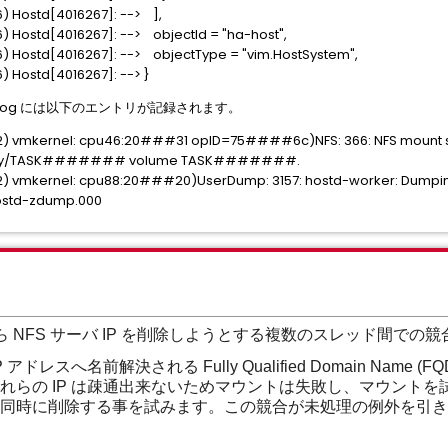
) Hostd[4016267]: --> ],
 Hostd[4016267]: --> objectId = "ha-host",
) Hostd[4016267]: --> objectType = "vim.HostSystem",
 Hostd[4016267]: --> }
kernel.log には以下のエントリが記録されます。
2) vmkernel: cpu46:20###31 opID=75####6c)NFS: 366: NFS mount 
ctory/TASK####### volume TASK#######.
2) vmkernel: cpu88:20###20)UserDump: 3157: hostd-worker: Dumpi
hostd-zdump.000
ら NFS サーバ IP を削除しようとする複数のスレッド間で
スへ名前解決される Fully Qualified Domain Name (FQ
れらの IP は疎通出来ないためマウントは失敗し、マウント
P を同時に削除する事を試みます。この競合が未処理の例外を引き起