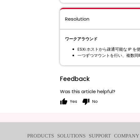
Resolution
ワークアラウンド
ESXi ホストから疎通可能な IP 
一つずつマウントを行い、複数同時
Feedback
Was this article helpful?
thumb_up
thumb_down
Yes
No