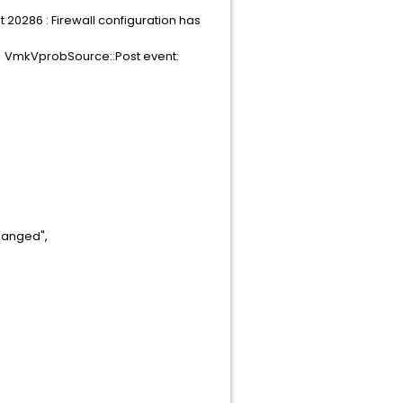
0286 : Firewall configuration has
 VmkVprobSource::Post event:
hanged",