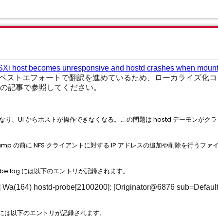
Xi host becomes unresponsive and hostd crashes when mounti
ベストエフォートで翻訳を進めているため、ローカライズ化コ
の記事で参照してください。
なり、UI からホストが操作できなくなる。この問題は hostd デーモンがクラ
ash dump の前に NFS クライアントに対する IP アドレスの追加や削除を
std-probe.log には以下のエントリが記録されます。
164) hostd-probe[2100200]: [Originator@6876 sub=Default] 
std.log には以下のエントリが記録されます。