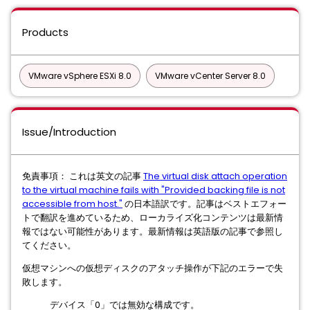
Products
VMware vSphere ESXi 8.0
VMware vCenter Server 8.0
Issue/Introduction
免責事項： これは英文の記事
The virtual disk attach operation
to the virtual machine fails with "Provided backing file is not
accessible from host."
の日本語訳です。記事はベストエフォー
トで翻訳を進めているため、ローカライズ化コンテンツは最新情
報ではない可能性があります。最新情報は英語版の記事で参照し
てください。
仮想マシンへの仮想ディスクのアタッチ操作が下記のエラーで失
敗します。
デバイス「0」では無効な構成です。