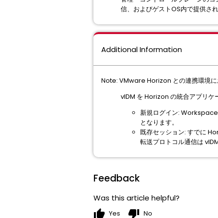
信、およびゲストOS内で提供さ
Additional Information
Note: VMware Horizon との連携
vIDM を Horizon の統合
新規ログイン: Workspa
となります。
既存セッション: すでに 
転送プロトコル通信は vI
Feedback
Was this article helpful?
thumb_up
thumb_down
Yes
No