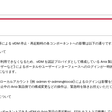
による vIDM 停止・再起動時の各コンポーネントへの影響は以下の通りです
ついて
が利用できなくなるため、vIDM を認証プロバイダとして構成している Aria
のドメインユーザーなど) によるポータルやユーザーインターフェースへのログインが一
になります。
品のローカルアカウント (例: admin や admin@local) によるログイ
 停止中の Aria 製品側での構成変更などの操作は、緊急時を除きお控えいた
響について
ーネントである vIDM や Aria 製品の再起動が、ESXi ホスト上で稼