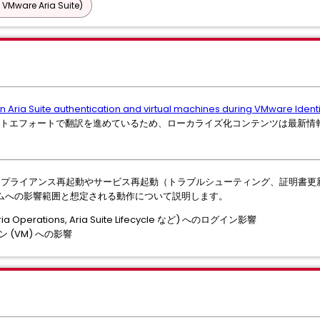
 VMware Aria Suite)
n Aria Suite authentication and virtual machines during VMware Ident
トエフォートで翻訳を進めているため、ローカライズ化コンテンツは最新情
r (vIDM) のアプライアンス再起動やサービス再起動（トラブルシューティング、
ムへの影響範囲と想定される動作について説明します。
Aria Operations, Aria Suite Lifecycle など) へのログイン影響
 (VM) への影響