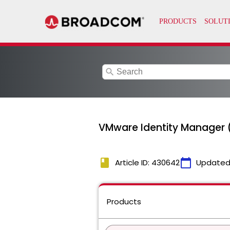
search
VMware Identity Ma
book
calendar_today
Article ID: 430642
Updated
Products