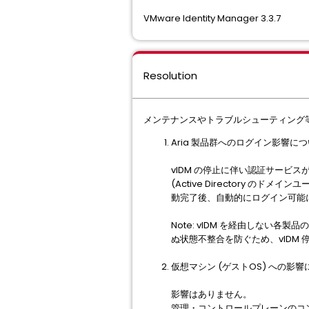
VMware Identity Manager 3.3.7
Resolution
メンテナンスやトラブルシューティング等
Aria 製品群へのログイン影響に
vIDM の停止に伴い認証サービス
(Active Directory 
動完了後、自動的にログイン可能
Note: vIDM を経由しない各製
ぬ状態不整合を防ぐため、vIDM
仮想マシン (ゲストOS) への影
影響はありません。
管理・コントロールプレーンのコンポ